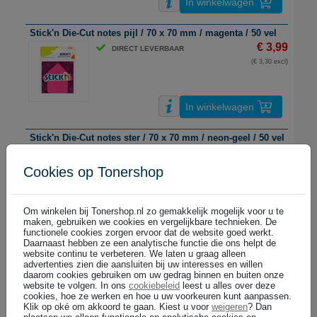
In winkelwagen
Stick'n Die-Cut notes pijl / 70 x 70 mm / magenta / 50 vel
€ 3,99
DIRECT LEVERBAAR
(€ 3,30 excl)
In winkelwagen
Stick'n Die-Cut notes ster / 70 x 70 mm / neon-geel / 50 vel
€ 3,99
DIRECT LEVERBAAR
(€ 3,30 excl)
Cookies op Tonershop
Om winkelen bij Tonershop.nl zo gemakkelijk mogelijk voor u te
In winkelwagen
maken, gebruiken we cookies en vergelijkbare technieken. De
functionele cookies zorgen ervoor dat de website goed werkt.
Stick'n extra sticky notes / 76 x 76 mm / pastelgeel / 90 vel
Daarnaast hebben ze een analytische functie die ons helpt de
website continu te verbeteren. We laten u graag alleen
€ 2,99
DIRECT LEVERBAAR
advertenties zien die aansluiten bij uw interesses en willen
(€ 2,47 excl)
daarom cookies gebruiken om uw gedrag binnen en buiten onze
website te volgen. In ons
cookiebeleid
leest u alles over deze
cookies, hoe ze werken en hoe u uw voorkeuren kunt aanpassen.
Klik op oké om akkoord te gaan. Kiest u voor
weigeren
? Dan
In winkelwagen