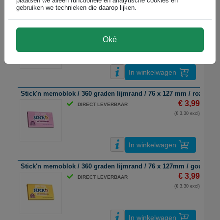
plaatsen we alleen functionele en analytische cookies en
gebruiken we technieken die daarop lijken.
Stick'n extra sticky notes | 76 x 127 mm | magenta | 90 vel
€ 2,99
DIRECT LEVERBAAR
Oké
(€ 2,47 excl)
In winkelwagen
Stick'n memoblok / 360 graden lijmrand / 76 x 127 mm / roze / 10
€ 3,99
DIRECT LEVERBAAR
(€ 3,30 excl)
In winkelwagen
Stick'n memoblok / 360 graden lijmrand / 76 x 127mm / goudgeel 
€ 3,99
DIRECT LEVERBAAR
(€ 3,30 excl)
In winkelwagen