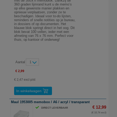
met de Stick’n memoblok. Dankzij de
360 graden lijmrand kunt u de memo’s
op elke gewenste manier plakken en
opnieuw verplaatsen, zonder ze te
beschadigen. Ideaal voor to-do lijsten,
reminders of snelle notities op je bureau,
in dossiers of op documenten. Het
blauwe blok springt direct in het oog. Dit
blok bevat 100 vellen, ieder met een
afmeting van 76 x 76 mm. Perfect voor
thuis, op kantoor of onderweg!
Aantal
1
€ 2,99
€ 2,47 excl p/st
In winkelwagen
Maul 1953005 memobox / A6 / acryl / transparant
€ 12,99
DIRECT LEVERBAAR
(€ 10,74 excl)