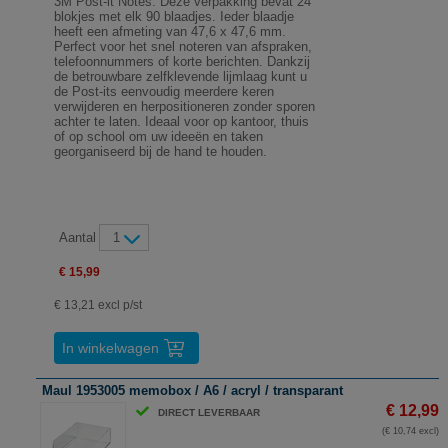
3M Post-it Notes. Deze verpakking bevat 24
blokjes met elk 90 blaadjes. Ieder blaadje
heeft een afmeting van 47,6 x 47,6 mm.
Perfect voor het snel noteren van afspraken,
telefoonnummers of korte berichten. Dankzij
de betrouwbare zelfklevende lijmlaag kunt u
de Post-its eenvoudig meerdere keren
verwijderen en herpositioneren zonder sporen
achter te laten. Ideaal voor op kantoor, thuis
of op school om uw ideeën en taken
georganiseerd bij de hand te houden.
Aantal
1
€ 15,99
€ 13,21 excl p/st
In winkelwagen
Maul 1953005 memobox / A6 / acryl / transparant
€ 12,99
DIRECT LEVERBAAR
(€ 10,74 excl)