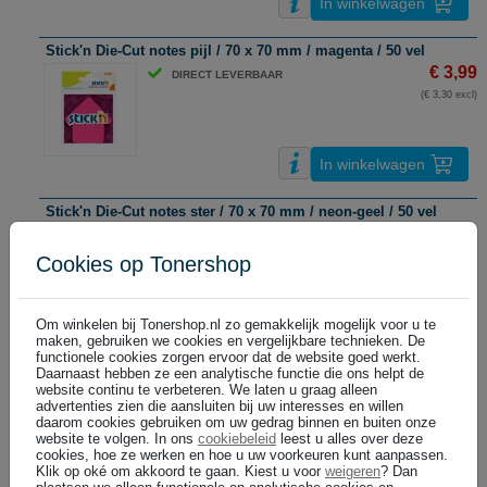
In winkelwagen
Stick'n Die-Cut notes pijl / 70 x 70 mm / magenta / 50 vel
€ 3,99
DIRECT LEVERBAAR
(€ 3,30 excl)
In winkelwagen
Stick'n Die-Cut notes ster / 70 x 70 mm / neon-geel / 50 vel
€ 3,99
DIRECT LEVERBAAR
(€ 3,30 excl)
Cookies op Tonershop
Om winkelen bij Tonershop.nl zo gemakkelijk mogelijk voor u te
In winkelwagen
maken, gebruiken we cookies en vergelijkbare technieken. De
functionele cookies zorgen ervoor dat de website goed werkt.
Stick'n extra sticky notes / 76 x 76 mm / pastelgeel / 90 vel
Daarnaast hebben ze een analytische functie die ons helpt de
website continu te verbeteren. We laten u graag alleen
€ 2,99
DIRECT LEVERBAAR
advertenties zien die aansluiten bij uw interesses en willen
(€ 2,47 excl)
daarom cookies gebruiken om uw gedrag binnen en buiten onze
website te volgen. In ons
cookiebeleid
leest u alles over deze
cookies, hoe ze werken en hoe u uw voorkeuren kunt aanpassen.
Klik op oké om akkoord te gaan. Kiest u voor
weigeren
? Dan
In winkelwagen