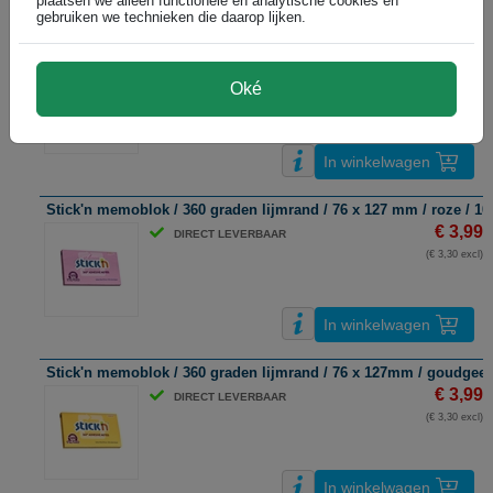
plaatsen we alleen functionele en analytische cookies en
gebruiken we technieken die daarop lijken.
Stick'n extra sticky notes | 76 x 127 mm | magenta | 90 vel
€ 2,99
DIRECT LEVERBAAR
Oké
(€ 2,47 excl)
In winkelwagen
Stick'n memoblok / 360 graden lijmrand / 76 x 127 mm / roze / 10
€ 3,99
DIRECT LEVERBAAR
(€ 3,30 excl)
In winkelwagen
Stick'n memoblok / 360 graden lijmrand / 76 x 127mm / goudgeel 
€ 3,99
DIRECT LEVERBAAR
(€ 3,30 excl)
In winkelwagen