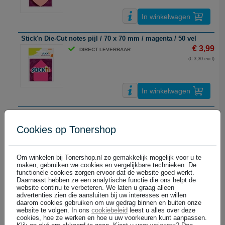
In winkelwagen
Stick'n Die-Cut notes pijl / 70 x 70 mm / magenta / 50 vel
€ 3,99
DIRECT LEVERBAAR
(€ 3,30 excl)
In winkelwagen
Stick'n Die-Cut notes ster / 70 x 70 mm / neon-geel / 50 vel
€ 3,99
DIRECT LEVERBAAR
Cookies op Tonershop
(€ 3,30 excl)
Om winkelen bij Tonershop.nl zo gemakkelijk mogelijk voor u te
maken, gebruiken we cookies en vergelijkbare technieken. De
In winkelwagen
functionele cookies zorgen ervoor dat de website goed werkt.
Daarnaast hebben ze een analytische functie die ons helpt de
Stick'n extra sticky notes / 76 x 76 mm / pastelgeel / 90 vel
website continu te verbeteren. We laten u graag alleen
advertenties zien die aansluiten bij uw interesses en willen
€ 2,99
DIRECT LEVERBAAR
daarom cookies gebruiken om uw gedrag binnen en buiten onze
(€ 2,47 excl)
website te volgen. In ons
cookiebeleid
leest u alles over deze
cookies, hoe ze werken en hoe u uw voorkeuren kunt aanpassen.