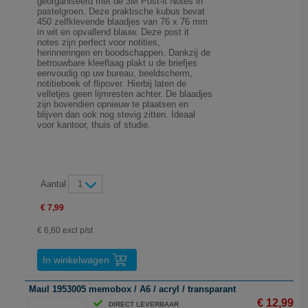
georganiseerd met de 3M Post-it Notes in
pastelgroen. Deze praktische kubus bevat
450 zelfklevende blaadjes van 76 x 76 mm
in wit en opvallend blauw. Deze post it
notes zijn perfect voor notities,
herinneringen en boodschappen. Dankzij de
betrouwbare kleeflaag plakt u de briefjes
eenvoudig op uw bureau, beeldscherm,
notitieboek of flipover. Hierbij laten de
velletjes geen lijmresten achter. De blaadjes
zijn bovendien opnieuw te plaatsen en
blijven dan ook nog stevig zitten. Ideaal
voor kantoor, thuis of studie.
Aantal
1
€ 7,99
€ 6,60 excl p/st
In winkelwagen
Maul 1953005 memobox / A6 / acryl / transparant
€ 12,99
DIRECT LEVERBAAR