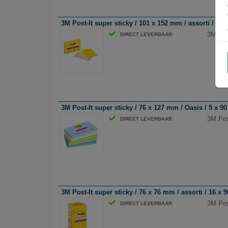
3M Post-It super sticky / 101 x 152 mm / assorti / 3 x 
3M Post
DIRECT LEVERBAAR
3M Post-It super sticky / 76 x 127 mm / Oasis / 5 x 90
3M Post
DIRECT LEVERBAAR
3M Post-It super sticky / 76 x 76 mm / assorti / 16 x 9
3M Post
DIRECT LEVERBAAR