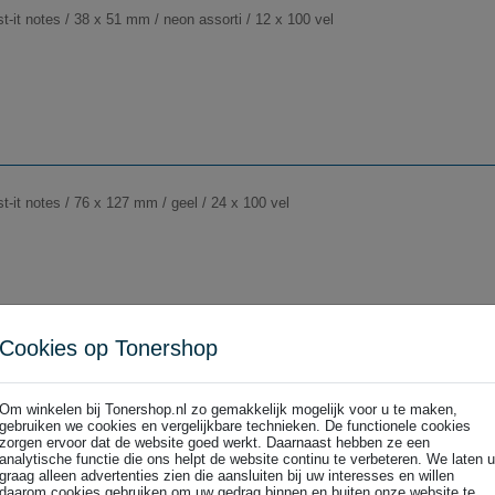
-it notes / 38 x 51 mm / neon assorti / 12 x 100 vel
-it notes / 76 x 127 mm / geel / 24 x 100 vel
Cookies op Tonershop
 stuks
t-it notes / 76 x 76 mm / Energetic Colours / 6 stuks
Om winkelen bij Tonershop.nl zo gemakkelijk mogelijk voor u te maken,
gebruiken we cookies en vergelijkbare technieken. De functionele cookies
zorgen ervoor dat de website goed werkt. Daarnaast hebben ze een
analytische functie die ons helpt de website continu te verbeteren. We laten u
graag alleen advertenties zien die aansluiten bij uw interesses en willen
daarom cookies gebruiken om uw gedrag binnen en buiten onze website te