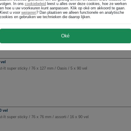
volgen. In ons
cookiebeleid
leest u alles over deze cookies, hoe ze werken
en hoe u uw voorkeuren kunt aanpassen. Klik op oké om akkoord te gaan.
Kiest u voor
weigeren
? Dan plaatsen we alleen functionele en analytische
45 vel
cookies en gebruiken we technieken die daarop lijken.
-It super sticky / 101 x 152 mm / assorti / 3 x 45 vel
Oké
 vel
-It super sticky / 76 x 127 mm / Oasis / 5 x 90 vel
0 vel
-It super sticky / 76 x 76 mm / assorti / 16 x 90 vel