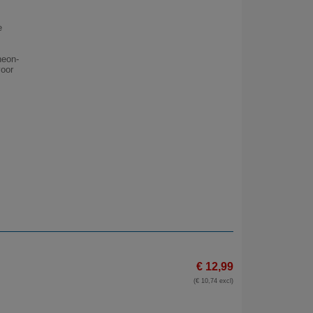
e
neon-
voor
€ 12,99
(€ 10,74 excl)