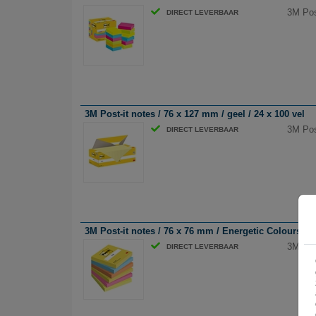
3M Post
DIRECT LEVERBAAR
3M Post-it notes / 76 x 127 mm / geel / 24 x 100 vel
3M Post
DIRECT LEVERBAAR
3M Post-it notes / 76 x 76 mm / Energetic Colours / 6
3M Pos
DIRECT LEVERBAAR