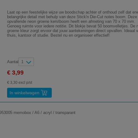
Laat op een feestelijke wijze uw boodschap achter of onthoud zelf dat en
belangrijke detail met behulp van deze Stick'n Die-Cut notes boom. Deze
opvallende neon groene kerstboom heeft een afmeting van 70 x 70 mm.
Genoeg ruimte voor iedere notitie. Dit blokje bevat 50 boomvelletjes. De 
groene kleur zorgt ervoor dat jouw aantekeningen direct opvallen. Ideaal 
thuis, kantoor of studie. Bestel nu en organiseer effectief!
Aantal
1
€ 3,99
€ 3,30 excl p/st
In winkelwagen
953005 memobox / A6 / acryl / transparant