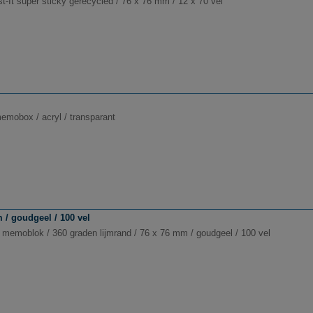
t-It super sticky gerecycled / 76 x 76 mm / 12 x 70 vel
emobox / acryl / transparant
 / goudgeel / 100 vel
n memoblok / 360 graden lijmrand / 76 x 76 mm / goudgeel / 100 vel