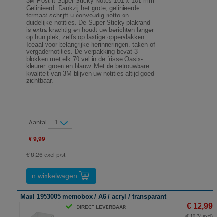
3M Post-it Super Sticky Notes 101 x 101 mm
Gelinieerd. Dankzij het grote, gelinieerde
formaat schrijft u eenvoudig nette en
duidelijke notities. De Super Sticky plakrand
is extra krachtig en houdt uw berichten langer
op hun plek, zelfs op lastige oppervlakken.
Ideaal voor belangrijke herinneringen, taken of
vergadernotities. De verpakking bevat 3
blokken met elk 70 vel in de frisse Oasis-
kleuren groen en blauw. Met de betrouwbare
kwaliteit van 3M blijven uw notities altijd goed
zichtbaar.
Aantal
1
€ 9,99
€ 8,26 excl p/st
In winkelwagen
Maul 1953005 memobox / A6 / acryl / transparant
€ 12,99
DIRECT LEVERBAAR
(€ 10,74 excl)