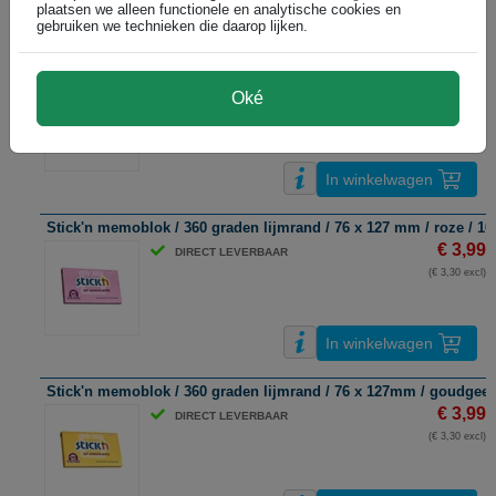
plaatsen we alleen functionele en analytische cookies en
In winkelwagen
gebruiken we technieken die daarop lijken.
Stick'n extra sticky notes | 76 x 127 mm | magenta | 90 vel
€ 2,99
DIRECT LEVERBAAR
Oké
(€ 2,47 excl)
In winkelwagen
Stick'n memoblok / 360 graden lijmrand / 76 x 127 mm / roze / 10
€ 3,99
DIRECT LEVERBAAR
(€ 3,30 excl)
In winkelwagen
Stick'n memoblok / 360 graden lijmrand / 76 x 127mm / goudgeel 
€ 3,99
DIRECT LEVERBAAR
(€ 3,30 excl)