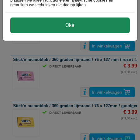
plaatsen we alleen functionele en analytische cookies en
gebruiken we technieken die daarop lijken.
Stick'n extra sticky notes | 76 x 127 mm | magenta | 90 vel
€ 2,99
DIRECT LEVERBAAR
Oké
(€ 2,47 excl)
In winkelwagen
Stick'n memoblok / 360 graden lijmrand / 76 x 127 mm / roze / 10
€ 3,99
DIRECT LEVERBAAR
(€ 3,30 excl)
In winkelwagen
Stick'n memoblok / 360 graden lijmrand / 76 x 127mm / goudgeel 
€ 3,99
DIRECT LEVERBAAR
(€ 3,30 excl)
In winkelwagen