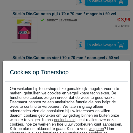
In winkelwagen
Stick'n Die-Cut notes pijl / 70 x 70 mm / magenta / 50 vel
€ 3,99
DIRECT LEVERBAAR
(€ 3,30 excl)
In winkelwagen
Stick'n Die-Cut notes ster / 70 x 70 mm / neon-geel / 50 vel
€ 3,99
DIRECT LEVERBAAR
(€ 3,30 excl)
Cookies op Tonershop
Om winkelen bij Tonershop.nl zo gemakkelijk mogelijk voor u te
In winkelwagen
maken, gebruiken we cookies en vergelijkbare technieken. De
functionele cookies zorgen ervoor dat de website goed werkt.
Stick'n extra sticky notes / 76 x 76 mm / pastelgeel / 90 vel
Daarnaast hebben ze een analytische functie die ons helpt de
website continu te verbeteren. We laten u graag alleen
€ 2,99
DIRECT LEVERBAAR
advertenties zien die aansluiten bij uw interesses en willen
(€ 2,47 excl)
daarom cookies gebruiken om uw gedrag binnen en buiten onze
website te volgen. In ons
cookiebeleid
leest u alles over deze
cookies, hoe ze werken en hoe u uw voorkeuren kunt aanpassen.
Klik op oké om akkoord te gaan. Kiest u voor
weigeren
? Dan
In winkelwagen