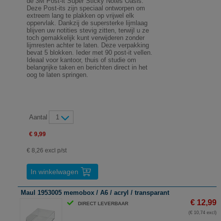
de 3M Post-it Super Sticky Notes Oasis.
Deze Post-its zijn speciaal ontworpen om
extreem lang te plakken op vrijwel elk
oppervlak. Dankzij de supersterke lijmlaag
blijven uw notities stevig zitten, terwijl u ze
toch gemakkelijk kunt verwijderen zonder
lijmresten achter te laten. Deze verpakking
bevat 5 blokken. Ieder met 90 post-it vellen.
Ideaal voor kantoor, thuis of studie om
belangrijke taken en berichten direct in het
oog te laten springen.
Aantal
1
€ 9,99
€ 8,26 excl p/st
In winkelwagen
Maul 1953005 memobox / A6 / acryl / transparant
€ 12,99
DIRECT LEVERBAAR
(€ 10,74 excl)