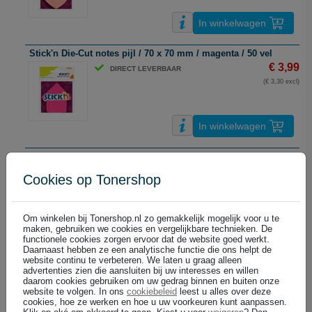
In winkelwagen
Stick'n Die-Cut notes pijl / 70 x 70 mm / magenta / 50 vel
€ 3,99
DIRECT LEVERBAAR
(€ 3,30 excl)
In winkelwagen
Stick'n Die-Cut notes ster / 70 x 70 mm / neon-geel / 50 vel
€ 3,99
DIRECT LEVERBAAR
Cookies op Tonershop
(€ 3,30 excl)
Om winkelen bij Tonershop.nl zo gemakkelijk mogelijk voor u te
maken, gebruiken we cookies en vergelijkbare technieken. De
In winkelwagen
functionele cookies zorgen ervoor dat de website goed werkt.
Daarnaast hebben ze een analytische functie die ons helpt de
Stick'n extra sticky notes / 76 x 76 mm / pastelgeel / 90 vel
website continu te verbeteren. We laten u graag alleen
advertenties zien die aansluiten bij uw interesses en willen
€ 2,99
DIRECT LEVERBAAR
daarom cookies gebruiken om uw gedrag binnen en buiten onze
(€ 2,47 excl)
website te volgen. In ons
cookiebeleid
leest u alles over deze
cookies, hoe ze werken en hoe u uw voorkeuren kunt aanpassen.