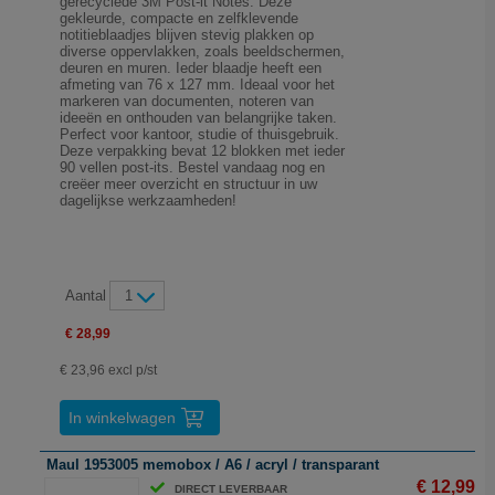
gerecyclede 3M Post-it Notes. Deze
gekleurde, compacte en zelfklevende
notitieblaadjes blijven stevig plakken op
diverse oppervlakken, zoals beeldschermen,
deuren en muren. Ieder blaadje heeft een
afmeting van 76 x 127 mm. Ideaal voor het
markeren van documenten, noteren van
ideeën en onthouden van belangrijke taken.
Perfect voor kantoor, studie of thuisgebruik.
Deze verpakking bevat 12 blokken met ieder
90 vellen post-its. Bestel vandaag nog en
creëer meer overzicht en structuur in uw
dagelijkse werkzaamheden!
Aantal
1
€ 28,99
€ 23,96 excl p/st
In winkelwagen
Maul 1953005 memobox / A6 / acryl / transparant
€ 12,99
DIRECT LEVERBAAR