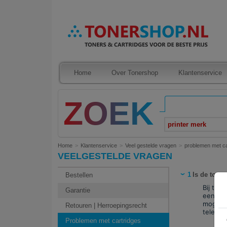
Home
Over Tonershop
Klantenservice
printer merk
Home
Klantenservice
Veel gestelde vragen
problemen met ca
VEELGESTELDE VRAGEN
1
Is de toner
Bestellen
Bij twi
Garantie
een ema
mogelij
Retouren | Herroepingsrecht
telefoo
Problemen met cartridges