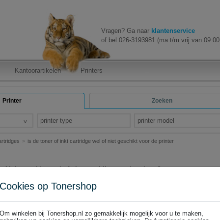
Vragen? Ga naar
klantenservice
of bel 026-3193981 (ma t/m vrij van 09:00 
Kantoorartikelen
Printers
Printer
Zoeken
printer type
printer model
rtridges
is de toner of inkt cartridge wel of niet geschikt voor de printer
 of inkt cartridge wel of niet geschikt voor de printer?
jfel of een toner of inktcartridge wel of niet geschikt is voor de printer
Cookies op Tonershop
il naar Klantenservice. Wij kunnen dan eerst controleren of de toner of 
k een beter of goedkoper alternatief in huis hebben. Voor telefonische 
nnummer 026 3193981, iedere werkdag van 09:00 - 18:00 uur.
Om winkelen bij Tonershop.nl zo gemakkelijk mogelijk voor u te maken,