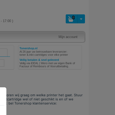
0
- 17:00 )
Mijn account
Tonershop.nl
Al 26 jaar uw betrouwbare leverancier:
toner & inkt cartridges voor elke printer
Veilig betalen & snel geleverd
Veilig via iDEAL | Wero met uw eigen Bank of
Factuur of Rembours of Vooruitbetaling.
, dan horen wij graag om welke printer het gaat. Stuur
inktcartridge wel of niet geschikt is en of we
hulp: bel Tonershop klantenservice: