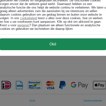
gebruiken we cookies en vergelijkbare technieken. De functionele cookies
zorgen ervoor dat de website goed werkt. Daarnaast hebben ze een
ge doet het niet. Is de inkt (deels) opgedroogd? Zit de printkop verstopt?
analytische functie die ons helpt de website continu te verbeteren. We laten u
graag alleen advertenties zien die aansluiten bij uw interesses en willen
met garantie op printers in relatie tot niet-originele toners of cartridges?
daarom cookies gebruiken om uw gedrag binnen en buiten onze website te
volgen. In ons
cookiebeleid
leest u alles over deze cookies, hoe ze werken
 er soms (soms) kleine verschillen in kleur bij een toner of inktcartridge?
en hoe u uw voorkeuren kunt aanpassen. Klik op oké om akkoord te gaan.
Kiest u voor
weigeren
? Dan plaatsen we alleen functionele en analytische
cookies en gebruiken we technieken die daarop lijken.
Oké
Actie
Kantoorartikelen