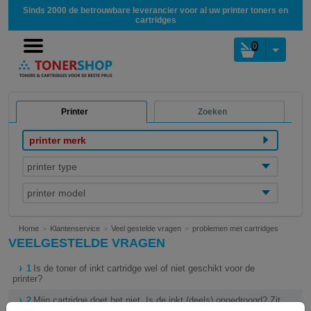
Sinds 2000 de betrouwbare leverancier voor al uw printer toners en
cartridges
0
Printer
Zoeken
printer merk
printer type
printer model
Home
Klantenservice
Veel gestelde vragen
problemen met cartridges
VEELGESTELDE VRAGEN
1
Is de toner of inkt cartridge wel of niet geschikt voor de
printer?
2
Mijn cartridge doet het niet. Is de inkt (deels) opgedroogd? Zit
de printkop verstopt?