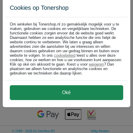
Cookies op Tonershop
3
Hoe zit het met garantie op printers in relatie tot niet-originele
toners of cartridges?
4
Waarom zijn er soms (soms) kleine verschillen in kleur bij een
Om winkelen bij Tonershop.nl zo gemakkelijk mogelijk voor u te
toner of inktcartridge?
maken, gebruiken we cookies en vergelijkbare technieken. De
functionele cookies zorgen ervoor dat de website goed werkt.
Daarnaast hebben ze een analytische functie die ons helpt de
Klantenservice
website continu te verbeteren. We laten u graag alleen
026-3193981
advertenties zien die aansluiten bij uw interesses en willen
Op maandag tot en met vrijdag van 09:00 - 17:00.
daarom cookies gebruiken om uw gedrag binnen en buiten onze
website te volgen. In ons
cookiebeleid
leest u alles over deze
cookies, hoe ze werken en hoe u uw voorkeuren kunt aanpassen.
Klik op oké om akkoord te gaan. Kiest u voor
weigeren
? Dan
plaatsen we alleen functionele en analytische cookies en
Zoeken binnen veelgestelde vragen
gebruiken we technieken die daarop lijken.
Zoek
Oké
© 1999 - 2026 A1 Interflow BV
Veilig Betalen