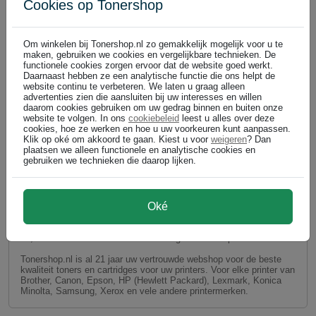
Cookies op Tonershop
Om winkelen bij Tonershop.nl zo gemakkelijk mogelijk voor u te
maken, gebruiken we cookies en vergelijkbare technieken. De
functionele cookies zorgen ervoor dat de website goed werkt.
Daarnaast hebben ze een analytische functie die ons helpt de
website continu te verbeteren. We laten u graag alleen
advertenties zien die aansluiten bij uw interesses en willen
daarom cookies gebruiken om uw gedrag binnen en buiten onze
website te volgen. In ons
cookiebeleid
leest u alles over deze
cookies, hoe ze werken en hoe u uw voorkeuren kunt aanpassen.
Klik op oké om akkoord te gaan. Kiest u voor
weigeren
? Dan
plaatsen we alleen functionele en analytische cookies en
gebruiken we technieken die daarop lijken.
GEEN VERZENDKOSTEN bij Tonershop.nl op huismerk
Oké
toner en huismerk inktcartridges!
AKTIE: GEEN VERZENDKOSTEN bij aankoop van minimaal €
30,- aan huismerk toner en inkt cartridges voor uw printer.
Tonershop.nl is al 21 jaar uw vertrouwde webshop voor de beste
kwaliteit toners en cartridges voor uw printers. Voor elke printer van
Brother, Canon, Epson, HP (Hewlett Packard), Lexmark, Konica
Minolta, Samsung, Xerox en vele andere printermerken.