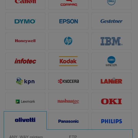
ANY_WAY printers
ETP