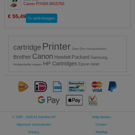
Canon PIXMA MG5750
€ 55,49
In winkelwagen
Printer
cartridge
Over Ons
kantoorartikelen
Canon
Brother
Hewlett Packard
Samsung
HP Cartridges
Epson toner
Veelgestelde vragen
© 1999 - 2026 A1 Interflow BV
Veilig Betalen
Algemene Voorwaarden
Contact
Privacy
SiteMap