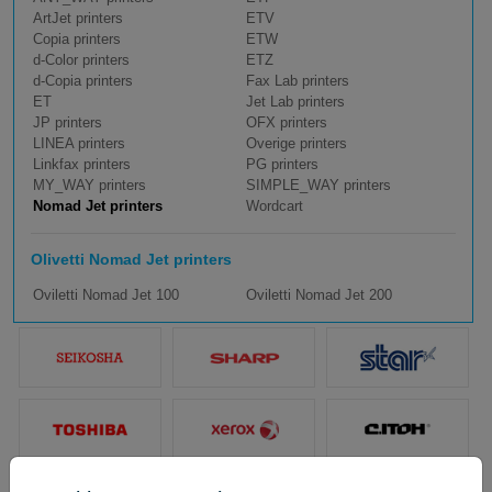
ArtJet printers
ETV
Copia printers
ETW
d-Color printers
ETZ
d-Copia printers
Fax Lab printers
ET
Jet Lab printers
JP printers
OFX printers
LINEA printers
Overige printers
Linkfax printers
PG printers
MY_WAY printers
SIMPLE_WAY printers
Nomad Jet printers
Wordcart
Olivetti Nomad Jet printers
Oviletti Nomad Jet 100
Oviletti Nomad Jet 200