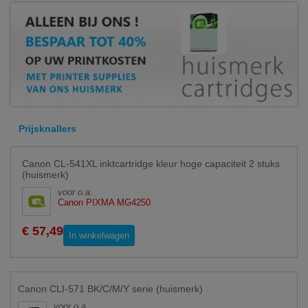
Prijsknallers
Canon CL-541XL inktcartridge kleur hoge capaciteit 2 stuks
(huismerk)
voor o.a.
Canon PIXMA MG4250
€ 57,49
In winkelwagen
Canon CLI-571 BK/C/M/Y serie (huismerk)
voor o.a.