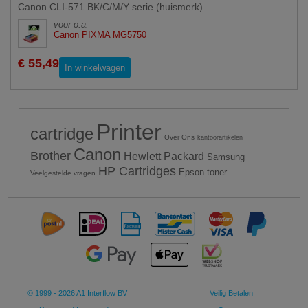
Canon CLI-571 BK/C/M/Y serie (huismerk)
voor o.a.
Canon PIXMA MG5750
€ 55,49
In winkelwagen
Printer
cartridge
Over Ons
kantoorartikelen
Canon
Brother
Hewlett Packard
Samsung
HP Cartridges
Epson toner
Veelgestelde vragen
© 1999 - 2026 A1 Interflow BV
Veilig Betalen