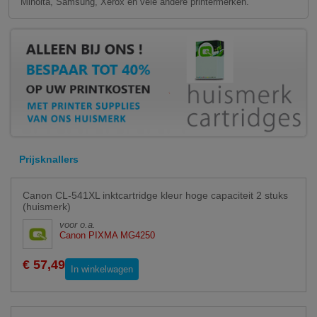
Minolta, Samsung, Xerox en vele andere printermerken.
Prijsknallers
Canon CL-541XL inktcartridge kleur hoge capaciteit 2 stuks
(huismerk)
voor o.a.
Canon PIXMA MG4250
€ 57,49
In winkelwagen