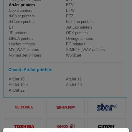
ArtJet printers
ETV
Copia printers
ETW
d-Color printers
ETZ
d-Copia printers
Fax Lab printers
ET
Jet Lab printers
JP printers
OFX printers
LINEA printers
Overige printers
Linkfax printers
PG printers
MY_WAY printers
SIMPLE_WAY printers
Nomad Jet printers
Wordcart
Olivetti ArtJet printers
ArtJet 10
ArtJet 12
ArtJet 10 e
ArtJet 20
ArtJet 22