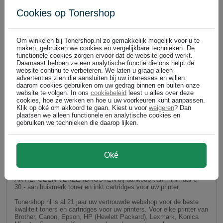
Cookies op Tonershop
Om winkelen bij Tonershop.nl zo gemakkelijk mogelijk voor u te
maken, gebruiken we cookies en vergelijkbare technieken. De
functionele cookies zorgen ervoor dat de website goed werkt.
Daarnaast hebben ze een analytische functie die ons helpt de
website continu te verbeteren. We laten u graag alleen
advertenties zien die aansluiten bij uw interesses en willen
daarom cookies gebruiken om uw gedrag binnen en buiten onze
website te volgen. In ons
cookiebeleid
leest u alles over deze
cookies, hoe ze werken en hoe u uw voorkeuren kunt aanpassen.
Klik op oké om akkoord te gaan. Kiest u voor
weigeren
? Dan
plaatsen we alleen functionele en analytische cookies en
gebruiken we technieken die daarop lijken.
Oké
GEEN VERZENDKOSTEN bij Tonershop.nl op huismerk
toner en huismerk inktcartridges!
AKTIE: GEEN VERZENDKOSTEN bij aankoop van minimaal €
30,- aan huismerk toner en inkt cartridges voor uw printer.
Tonershop.nl is al 21 jaar uw vertrouwde webshop voor de beste
kwaliteit toners en cartridges voor uw printers. Voor elke printer van
Brother, Canon, Epson, HP (Hewlett Packard), Lexmark, Konica