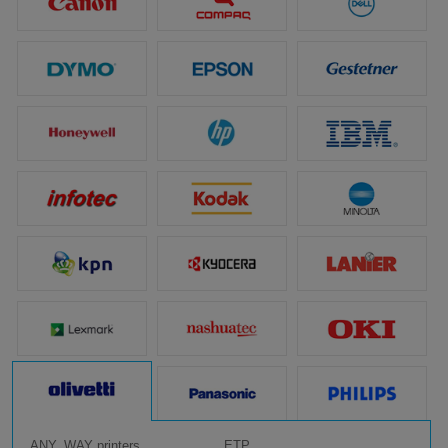
ANY_WAY printers
ETP