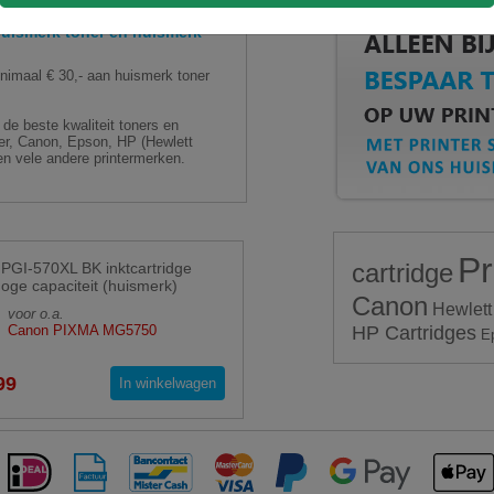
ismerk toner en huismerk
aal € 30,- aan huismerk toner
de beste kwaliteit toners en
ther, Canon, Epson, HP (Hewlett
n vele andere printermerken.
Pr
cartridge
PGI-570XL BK inktcartridge
hoge capaciteit (huismerk)
Canon
Hewlett
voor o.a.
Canon PIXMA MG5750
HP Cartridges
E
99
In winkelwagen