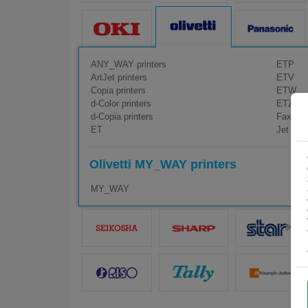
ANY_WAY printers
ETP
ArtJet printers
ETV
Copia printers
ETW
d-Color printers
ETZ
d-Copia printers
Fax Lab
ET
Jet Lab 
Olivetti MY_WAY printers
MY_WAY