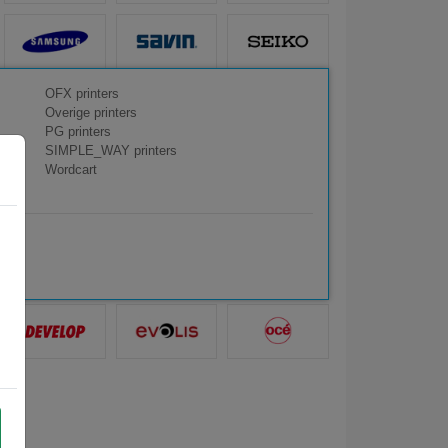
OFX printers
Overige printers
PG printers
SIMPLE_WAY printers
Wordcart