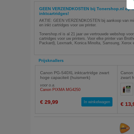
GEEN VERZENDKOSTEN bij Tonershop.nl op hu
inktcartridges!
AKTIE: GEEN VERZENDKOSTEN bij aankoop van minim
en inkt cartridges voor uw printer.
Tonershop.nl is al 21 jaar uw vertrouwde webshop voor 
cartridges voor uw printers. Voor elke printer van Bro
Packard), Lexmark, Konica Minolta, Samsung, Xerox e
Prijsknallers
Canon PG-540XL inktcartridge zwart
Canon 
hoge capaciteit (huismerk)
zwart 
voor o.a.
Canon PIXMA MG4250
€ 29,99
In winkelwagen
€ 13,