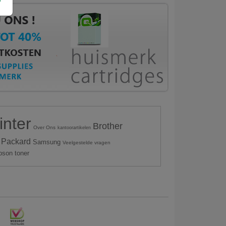
inter
Brother
Over Ons
kantoorartikelen
 Packard
Samsung
Veelgestelde vragen
pson toner