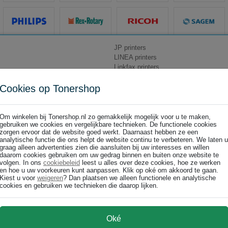
JP printers
LINEA printers
Linkfax printers
MY_WAY printers
 printers
Nomad Jet printers
Cookies op Tonershop
printers
Om winkelen bij Tonershop.nl zo gemakkelijk mogelijk voor u te maken,
gebruiken we cookies en vergelijkbare technieken. De functionele cookies
zorgen ervoor dat de website goed werkt. Daarnaast hebben ze een
analytische functie die ons helpt de website continu te verbeteren. We laten u
MY_WAY plus
graag alleen advertenties zien die aansluiten bij uw interesses en willen
daarom cookies gebruiken om uw gedrag binnen en buiten onze website te
volgen. In ons
cookiebeleid
leest u alles over deze cookies, hoe ze werken
en hoe u uw voorkeuren kunt aanpassen. Klik op oké om akkoord te gaan.
Kiest u voor
weigeren
? Dan plaatsen we alleen functionele en analytische
cookies en gebruiken we technieken die daarop lijken.
Oké