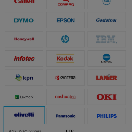
ANY_WAY printers
ETP