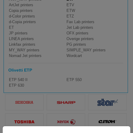
ArtJet printers
ETV
Copia printers
ETW
d-Color printers
ETZ
d-Copia printers
Fax Lab printers
ET
Jet Lab printers
JP printers
OFX printers
LINEA printers
Overige printers
Linkfax printers
PG printers
MY_WAY printers
SIMPLE_WAY printers
Nomad Jet printers
Wordcart
Olivetti ETP
ETP 540 II
ETP 550
ETP 630