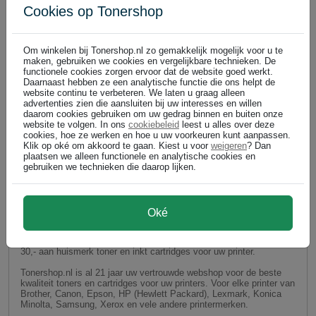
Cookies op Tonershop
Om winkelen bij Tonershop.nl zo gemakkelijk mogelijk voor u te
maken, gebruiken we cookies en vergelijkbare technieken. De
functionele cookies zorgen ervoor dat de website goed werkt.
Daarnaast hebben ze een analytische functie die ons helpt de
website continu te verbeteren. We laten u graag alleen
advertenties zien die aansluiten bij uw interesses en willen
daarom cookies gebruiken om uw gedrag binnen en buiten onze
website te volgen. In ons
cookiebeleid
leest u alles over deze
cookies, hoe ze werken en hoe u uw voorkeuren kunt aanpassen.
Klik op oké om akkoord te gaan. Kiest u voor
weigeren
? Dan
plaatsen we alleen functionele en analytische cookies en
gebruiken we technieken die daarop lijken.
Oké
GEEN VERZENDKOSTEN bij Tonershop.nl op huismerk
toner en huismerk inktcartridges!
AKTIE: GEEN VERZENDKOSTEN bij aankoop van minimaal €
30,- aan huismerk toner en inkt cartridges voor uw printer.
Tonershop.nl is al 21 jaar uw vertrouwde webshop voor de beste
kwaliteit toners en cartridges voor uw printers. Voor elke printer van
Brother, Canon, Epson, HP (Hewlett Packard), Lexmark, Konica
Minolta, Samsung, Xerox en vele andere printermerken.