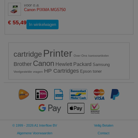
voor o.a.
Canon PIXMA MG5750
€ 55,49
In winkelwagen
Printer
cartridge
Over Ons
kantoorartikelen
Canon
Brother
Hewlett Packard
Samsung
HP Cartridges
Epson toner
Veelgestelde vragen
© 1999 - 2026 A1 Interflow BV
Veilig Betalen
Algemene Voorwaarden
Contact