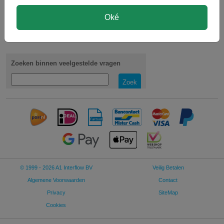
Klantenservice
Oké
026-3193981
Op maandag tot en met vrijdag van 09:00 - 17:00.
Zoeken binnen veelgestelde vragen
Zoek
© 1999 - 2026 A1 Interflow BV
Veilig Betalen
Algemene Voorwaarden
Contact
Privacy
SiteMap
Cookies