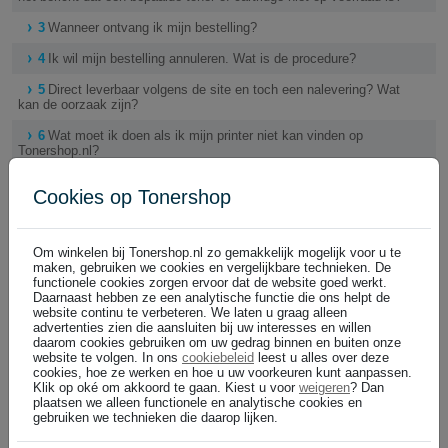
3
Wanneer ontvang ik mijn bestelling?
4
Ik wil mijn bestelling annuleren. Wat is de procedure?
5
Direct leverbaar volgens de site en toch een nalevering? Wat
kan de oorzaak zijn?
6
Wat moet ik doen als ik mijn printer niet kan vinden op
Tonershop.nl?
7
Wat betekent de melding: tijdelijk niet leverbaar / bellen voor
Cookies op Tonershop
levertijden?
8
Ik zie een melding over cookies of ik kan niet bestellen. Wat
moet ik doen?
Om winkelen bij Tonershop.nl zo gemakkelijk mogelijk voor u te
maken, gebruiken we cookies en vergelijkbare technieken. De
9
Hoe kan ik de juiste toner of cartridge voor mijn printer
functionele cookies zorgen ervoor dat de website goed werkt.
vinden?
Daarnaast hebben ze een analytische functie die ons helpt de
website continu te verbeteren. We laten u graag alleen
10
Ik wil mijn wachtwoord wijzigen? Hoe moet ik dat doen?
advertenties zien die aansluiten bij uw interesses en willen
daarom cookies gebruiken om uw gedrag binnen en buiten onze
Klik op Klantenservice. U ziet daar de Wachtwoord
website te volgen. In ons
cookiebeleid
leest u alles over deze
Service. Volg de aanwijzigen.
cookies, hoe ze werken en hoe u uw voorkeuren kunt aanpassen.
Voor telefonische hulp: bel met Tonershop
Klik op oké om akkoord te gaan. Kiest u voor
weigeren
? Dan
Klantenservice 026 3193981, van maandag tot en met
plaatsen we alleen functionele en analytische cookies en
vrijdag bereikbaar van 09:00 - 18:00 uur.
gebruiken we technieken die daarop lijken.