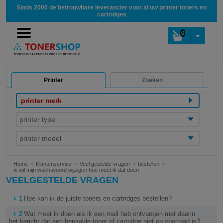
Sinds 2000 de betrouwbare leverancier voor al uw printer toners en
cartridges
0
Printer
Zoeken
printer merk
printer type
printer model
Home
Klantenservice
Veel gestelde vragen
bestellen
ik wil mijn wachtwoord wijzigen hoe moet ik dat doen
VEELGESTELDE VRAGEN
1
Hoe kan ik de juiste toners en cartridges bestellen?
2
Wat moet ik doen als ik een mail heb ontvangen met daarin
het bericht dat een bepaalde toner of cartridge niet op voorraad is?