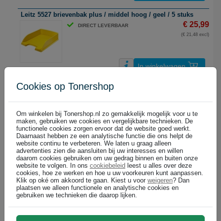
Leitz 5527 brievenbak plus / middel hoog / geel / 5 stuks
€ 25,99
DIRECT LEVERBAAR
(€ 21,48 excl)
In winkelwagen
Cookies op Tonershop
Leitz 5527 brievenbak plus / middel hoog / grijs / 5 stuks
€ 25,99
DIRECT LEVERBAAR
(€ 21,48 excl)
Om winkelen bij Tonershop.nl zo gemakkelijk mogelijk voor u te
maken, gebruiken we cookies en vergelijkbare technieken. De
functionele cookies zorgen ervoor dat de website goed werkt.
Daarnaast hebben ze een analytische functie die ons helpt de
In winkelwagen
website continu te verbeteren. We laten u graag alleen
advertenties zien die aansluiten bij uw interesses en willen
daarom cookies gebruiken om uw gedrag binnen en buiten onze
Leitz 5527 brievenbak plus / middel hoog / groen metallic / 5 stu
website te volgen. In ons
cookiebeleid
leest u alles over deze
€ 25,99
DIRECT LEVERBAAR
cookies, hoe ze werken en hoe u uw voorkeuren kunt aanpassen.
Klik op oké om akkoord te gaan. Kiest u voor
weigeren
? Dan
(€ 21,48 excl)
plaatsen we alleen functionele en analytische cookies en
gebruiken we technieken die daarop lijken.
In winkelwagen