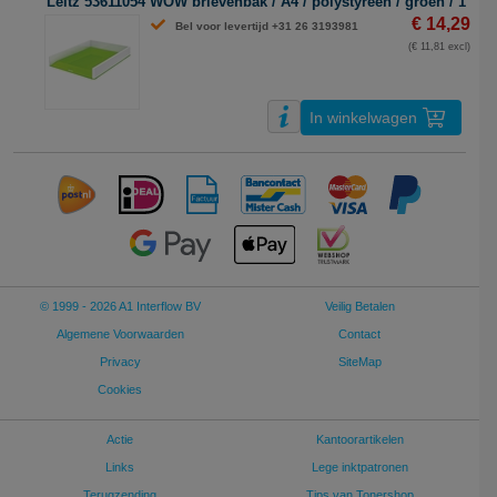
Leitz 53611054 WOW brievenbak / A4 / polystyreen / groen / 1 stu
€ 14,29
Bel voor levertijd +31 26 3193981
(€ 11,81 excl)
In winkelwagen
© 1999 - 2026 A1 Interflow BV
Veilig Betalen
Algemene Voorwaarden
Contact
Privacy
SiteMap
Cookies
Actie
Kantoorartikelen
Links
Lege inktpatronen
Terugzending
Tips van Tonershop