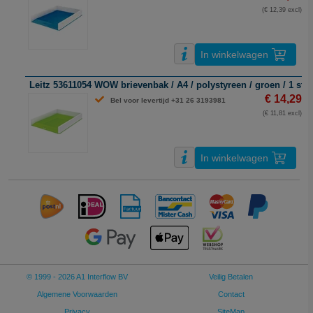
(€ 12,39 excl)
In winkelwagen
Leitz 53611054 WOW brievenbak / A4 / polystyreen / groen / 1 stu
€ 14,29
Bel voor levertijd +31 26 3193981
(€ 11,81 excl)
In winkelwagen
© 1999 - 2026 A1 Interflow BV
Veilig Betalen
Algemene Voorwaarden
Contact
Privacy
SiteMap