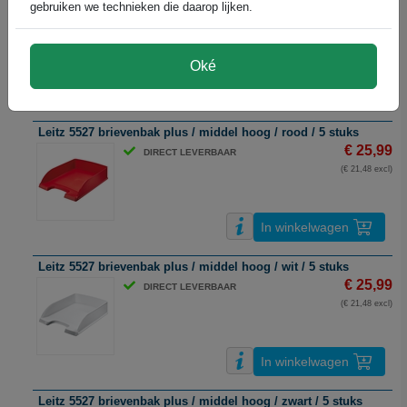
gebruiken we technieken die daarop lijken.
€ 25,99
DIRECT LEVERBAAR
(€ 21,48 excl)
Oké
In winkelwagen
Leitz 5527 brievenbak plus / middel hoog / rood / 5 stuks
€ 25,99
DIRECT LEVERBAAR
(€ 21,48 excl)
In winkelwagen
Leitz 5527 brievenbak plus / middel hoog / wit / 5 stuks
€ 25,99
DIRECT LEVERBAAR
(€ 21,48 excl)
In winkelwagen
Leitz 5527 brievenbak plus / middel hoog / zwart / 5 stuks