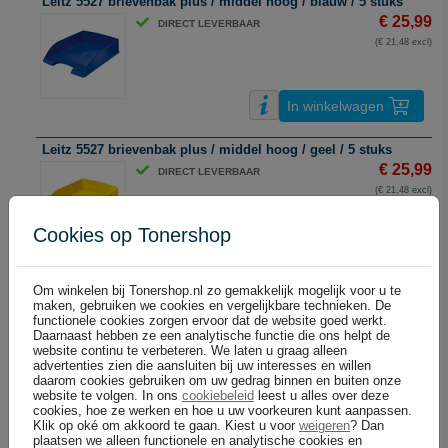
Leitz 5527 brievenbak plus / middel hoog / blauw / 5 stuks
€ 25,99
DIRECT LEVERBAAR
(€ 21,48 excl)
In winkelwagen
Leitz 5527 brievenbak plus / middel hoog / geel / 5 stuks
€ 25,99
DIRECT LEVERBAAR
(€ 21,48 excl)
Cookies op Tonershop
In winkelwagen
Om winkelen bij Tonershop.nl zo gemakkelijk mogelijk voor u te
Leitz 5527 brievenbak plus / middel hoog / grijs / 5 stuks
maken, gebruiken we cookies en vergelijkbare technieken. De
€ 25,99
functionele cookies zorgen ervoor dat de website goed werkt.
DIRECT LEVERBAAR
Daarnaast hebben ze een analytische functie die ons helpt de
(€ 21,48 excl)
website continu te verbeteren. We laten u graag alleen
advertenties zien die aansluiten bij uw interesses en willen
daarom cookies gebruiken om uw gedrag binnen en buiten onze
website te volgen. In ons
cookiebeleid
leest u alles over deze
In winkelwagen
cookies, hoe ze werken en hoe u uw voorkeuren kunt aanpassen.
Klik op oké om akkoord te gaan. Kiest u voor
weigeren
? Dan
plaatsen we alleen functionele en analytische cookies en
Leitz 5527 brievenbak plus / middel hoog / groen metallic / 5 stu