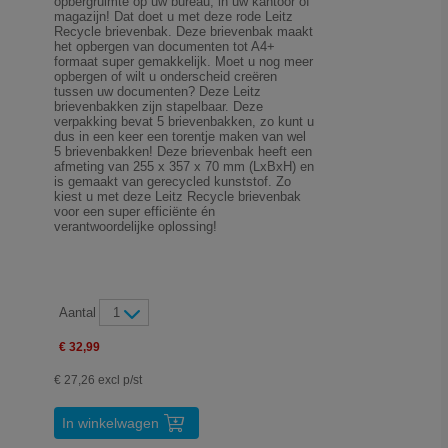
opbergruimte op uw bureau, in uw kantoor of
magazijn! Dat doet u met deze rode Leitz
Recycle brievenbak. Deze brievenbak maakt
het opbergen van documenten tot A4+
formaat super gemakkelijk. Moet u nog meer
opbergen of wilt u onderscheid creëren
tussen uw documenten? Deze Leitz
brievenbakken zijn stapelbaar. Deze
verpakking bevat 5 brievenbakken, zo kunt u
dus in een keer een torentje maken van wel
5 brievenbakken! Deze brievenbak heeft een
afmeting van 255 x 357 x 70 mm (LxBxH) en
is gemaakt van gerecycled kunststof. Zo
kiest u met deze Leitz Recycle brievenbak
voor een super efficiënte én
verantwoordelijke oplossing!
Aantal
1
€ 32,99
€ 27,26 excl p/st
In winkelwagen