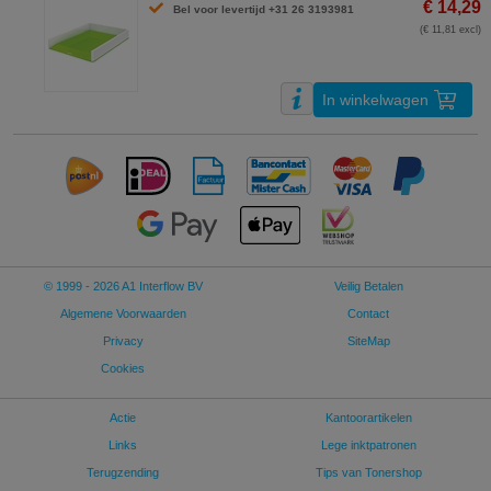
€ 14,29
Bel voor levertijd +31 26 3193981
(€ 11,81 excl)
In winkelwagen
© 1999 - 2026 A1 Interflow BV
Veilig Betalen
Algemene Voorwaarden
Contact
Privacy
SiteMap
Cookies
Actie
Kantoorartikelen
Links
Lege inktpatronen
Terugzending
Tips van Tonershop