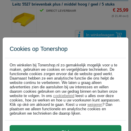
Leitz 5527 brievenbak plus / middel hoog / geel / 5 stuks
€ 25,99
DIRECT LEVERBAAR
(€ 21,48 excl)
In winkelwagen
Leitz 5527 brievenbak plus / middel hoog / grijs / 5 stuks
Cookies op Tonershop
€ 25,99
DIRECT LEVERBAAR
(€ 21,48 excl)
Om winkelen bij Tonershop.nl zo gemakkelijk mogelijk voor u te
maken, gebruiken we cookies en vergelijkbare technieken. De
functionele cookies zorgen ervoor dat de website goed werkt.
In winkelwagen
Daarnaast hebben ze een analytische functie die ons helpt de
website continu te verbeteren. We laten u graag alleen
advertenties zien die aansluiten bij uw interesses en willen
Leitz 5527 brievenbak plus / middel hoog / groen metallic / 5 stu
daarom cookies gebruiken om uw gedrag binnen en buiten onze
website te volgen. In ons
cookiebeleid
leest u alles over deze
€ 25,99
DIRECT LEVERBAAR
cookies, hoe ze werken en hoe u uw voorkeuren kunt aanpassen.
(€ 21,48 excl)
Klik op oké om akkoord te gaan. Kiest u voor
weigeren
? Dan
plaatsen we alleen functionele en analytische cookies en
gebruiken we technieken die daarop lijken.
In winkelwagen