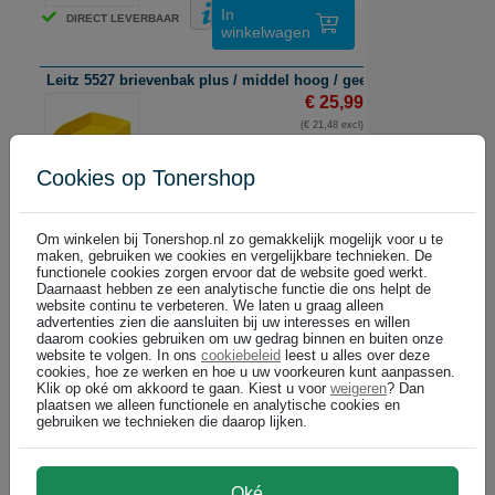
In
DIRECT LEVERBAAR
winkelwagen
Leitz 5527 brievenbak plus / middel hoog / geel / 5 stuks
€ 25,99
(€ 21,48 excl)
Cookies op Tonershop
In
DIRECT LEVERBAAR
winkelwagen
Om winkelen bij Tonershop.nl zo gemakkelijk mogelijk voor u te
maken, gebruiken we cookies en vergelijkbare technieken. De
Leitz 5527 brievenbak plus / middel hoog / grijs / 5 stuks
functionele cookies zorgen ervoor dat de website goed werkt.
€ 25,99
Daarnaast hebben ze een analytische functie die ons helpt de
website continu te verbeteren. We laten u graag alleen
(€ 21,48 excl)
advertenties zien die aansluiten bij uw interesses en willen
daarom cookies gebruiken om uw gedrag binnen en buiten onze
website te volgen. In ons
cookiebeleid
leest u alles over deze
cookies, hoe ze werken en hoe u uw voorkeuren kunt aanpassen.
In
DIRECT LEVERBAAR
Klik op oké om akkoord te gaan. Kiest u voor
weigeren
? Dan
winkelwagen
plaatsen we alleen functionele en analytische cookies en
gebruiken we technieken die daarop lijken.
Leitz 5527 brievenbak plus / middel hoog / groen metallic / 5 stu
€ 25,99
(€ 21,48 excl)
Oké