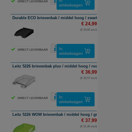
In
DIRECT LEVERBAAR
winkelwagen
Durable ECO brievenbak / middel hoog / zwart / 6 stuks
€ 24,99
(€ 20,65 excl)
In
DIRECT LEVERBAAR
winkelwagen
Leitz 5226 brievenbak plus / middel hoog / rook transparant / 5 s
€ 36,99
(€ 30,57 excl)
In
DIRECT LEVERBAAR
winkelwagen
Leitz 5226 WOW brievenbak / middel hoog / groen / 5 stuks
€ 37,99
(€ 31,40 excl)