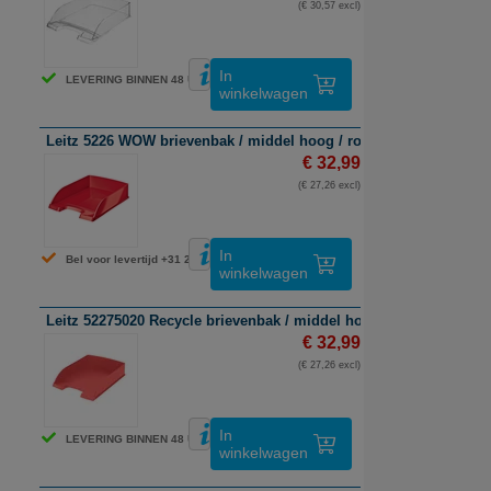
(€ 30,57 excl)
In
LEVERING BINNEN 48 UUR
winkelwagen
Leitz 5226 WOW brievenbak / middel hoog / rood / 5 stuks
€ 32,99
(€ 27,26 excl)
In
Bel voor levertijd +31 26 3193981
winkelwagen
Leitz 52275020 Recycle brievenbak / middel hoog / rood / 5 stuks
€ 32,99
(€ 27,26 excl)
In
LEVERING BINNEN 48 UUR
winkelwagen