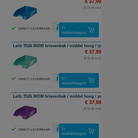
€ 37,99
(€ 31,40 excl)
In
DIRECT LEVERBAAR
winkelwagen
Leitz 5526 WOW brievenbak / middel hoog / ijsblauw / 5 stuks
€ 37,99
(€ 31,40 excl)
In
DIRECT LEVERBAAR
winkelwagen
Leitz 5526 WOW brievenbak / middel hoog / paars / 5 stuks
€ 37,99
(€ 31,40 excl)
In
DIRECT LEVERBAAR
winkelwagen