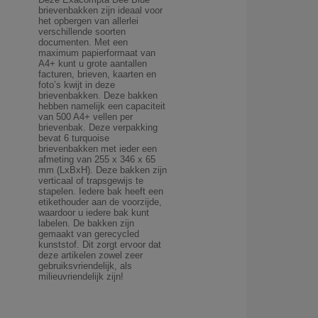
brievenbakken zijn ideaal voor
het opbergen van allerlei
verschillende soorten
documenten. Met een
maximum papierformaat van
A4+ kunt u grote aantallen
facturen, brieven, kaarten en
foto’s kwijt in deze
brievenbakken. Deze bakken
hebben namelijk een capaciteit
van 500 A4+ vellen per
brievenbak. Deze verpakking
bevat 6 turquoise
brievenbakken met ieder een
afmeting van 255 x 346 x 65
mm (LxBxH). Deze bakken zijn
verticaal of trapsgewijs te
stapelen. Iedere bak heeft een
etikethouder aan de voorzijde,
waardoor u iedere bak kunt
labelen. De bakken zijn
gemaakt van gerecycled
kunststof. Dit zorgt ervoor dat
deze artikelen zowel zeer
gebruiksvriendelijk, als
milieuvriendelijk zijn!