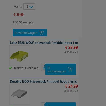
Aantal
1
€ 36,99
€ 30,57 excl p/st
In winkelwagen
Leitz 5526 WOW brievenbak / middel hoog / groen metallic / 5 st
€ 28,99
(€ 23,96 excl)
In
DIRECT LEVERBAAR
winkelwagen
Durable ECO brievenbak / middel hoog / grijs / 6 stuks
€ 24,99
(€ 20,65 excl)