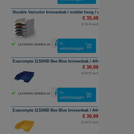
Durable Varicolor brievenbak / middel hoog / wit/gekleurd / 5 stu
€ 35,49
(€ 29,33 excl)
In
LEVERING BINNEN 48 UUR
winkelwagen
Exacompta 113204D Bee Blue brievenbak / A4+ / polystyreen / mar
€ 36,99
(€ 30,57 excl)
In
LEVERING BINNEN 48 UUR
winkelwagen
Exacompta 113208D Bee Blue brievenbak / A4+ / polystyreen / saff
€ 36,99
(€ 30,57 excl)