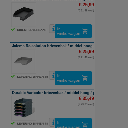
€ 25,99
(€ 21,48 excl)
In
DIRECT LEVERBAAR
winkelwagen
Jalema Re-solution brievenbak / middel hoog / grijs / 6 stuks
€ 25,99
(€ 21,48 excl)
In
LEVERING BINNEN 48 UUR
winkelwagen
Durable Varicolor brievenbak / middel hoog / grijs/gekleurd / 5 s
€ 35,49
(€ 29,33 excl)
In
LEVERING BINNEN 48 UUR
winkelwagen