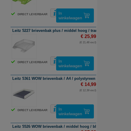
In
DIRECT LEVERBAAR
winkelwagen
Leitz 5227 brievenbak plus / middel hoog / transparant / 5 stuks
€ 25,99
(€ 21,48 excl)
In
DIRECT LEVERBAAR
winkelwagen
Leitz 5361 WOW brievenbak / A4 / polystyreen / wit en donkergrijs
€ 14,99
(€ 12,39 excl)
In
DIRECT LEVERBAAR
winkelwagen
Leitz 5526 WOW brievenbak / middel hoog / blauw metallic / 5 st