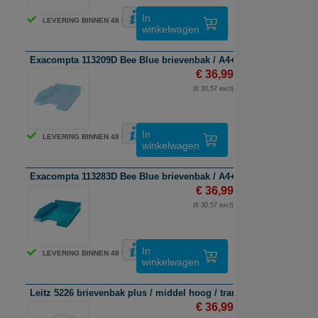
In
LEVERING BINNEN 48 UUR
winkelwagen
Exacompta 113209D Bee Blue brievenbak / A4+ / polystyreen / lich
€ 36,99
(€ 30,57 excl)
In
LEVERING BINNEN 48 UUR
winkelwagen
Exacompta 113283D Bee Blue brievenbak / A4+ / polystyreen / turq
€ 36,99
(€ 30,57 excl)
In
LEVERING BINNEN 48 UUR
winkelwagen
Leitz 5226 brievenbak plus / middel hoog / transparant / 5 stuks
€ 36,99