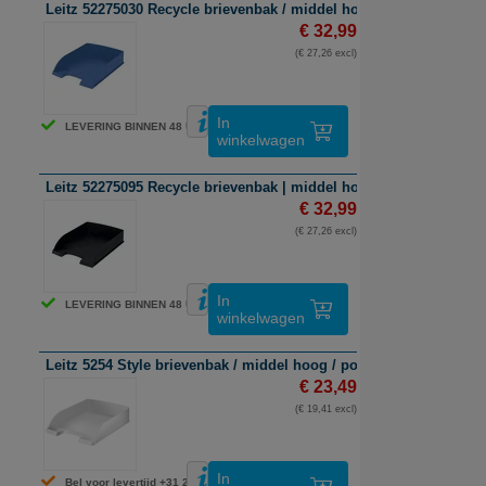
Leitz 52275030 Recycle brievenbak / middel hoog / blauw / 5 stuk
€ 32,99
(€ 27,26 excl)
In
LEVERING BINNEN 48 UUR
winkelwagen
Leitz 52275095 Recycle brievenbak | middel hoog | zwart | 5 stuks
€ 32,99
(€ 27,26 excl)
In
LEVERING BINNEN 48 UUR
winkelwagen
Leitz 5254 Style brievenbak / middel hoog / pool wit / 5 stuks
€ 23,49
(€ 19,41 excl)
In
Bel voor levertijd +31 26 3193981