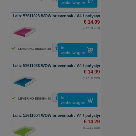
winkelwagen
Leitz 53611023 WOW brievenbak / A4 / polystyreen / roze en wit / 
€ 14,99
(€ 12,39 excl)
In
LEVERING BINNEN 48 UUR
winkelwagen
Leitz 53611036 WOW brievenbak / A4 / polystyreen / blauw en wit 
€ 14,99
(€ 12,39 excl)
In
LEVERING BINNEN 48 UUR
winkelwagen
Leitz 53611054 WOW brievenbak / A4 / polystyreen / groen / 1 stu
€ 14,29
(€ 11,81 excl)