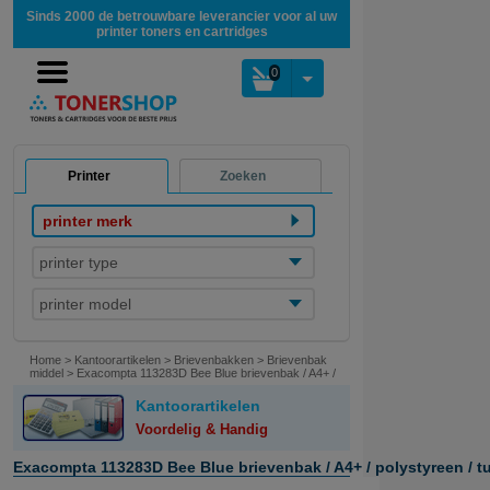
Sinds 2000 de betrouwbare leverancier voor al uw
printer toners en cartridges
0
Printer
Zoeken
printer merk
printer type
printer model
Home
>
Kantoorartikelen
>
Brievenbakken
>
Brievenbak
middel
>
Exacompta 113283D Bee Blue brievenbak / A4+ /
polystyreen / turquoise / 6 stuks
Kantoorartikelen
Voordelig & Handig
Exacompta 113283D Bee Blue brievenbak / A4+ / polystyreen / tu