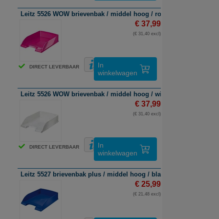
Leitz 5526 WOW brievenbak / middel hoog / roze metallic / 5 stuk
€ 37,99
(€ 31,40 excl)
In
DIRECT LEVERBAAR
winkelwagen
Leitz 5526 WOW brievenbak / middel hoog / wit metallic / 5 stuks
€ 37,99
(€ 31,40 excl)
In
DIRECT LEVERBAAR
winkelwagen
Leitz 5527 brievenbak plus / middel hoog / blauw / 5 stuks
€ 25,99
(€ 21,48 excl)