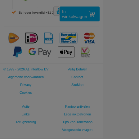
In
Bel voor levertijd +31 26 3193981
winkelwagen
© 1999 - 2026 A1 Interflow BV
Veilig Betalen
Algemene Voorwaarden
Contact
Privacy
SiteMap
Cookies
Actie
Kantoorartikelen
Links
Lege inktpatronen
Terugzending
Tips van Tonershop
Veelgestelde vragen