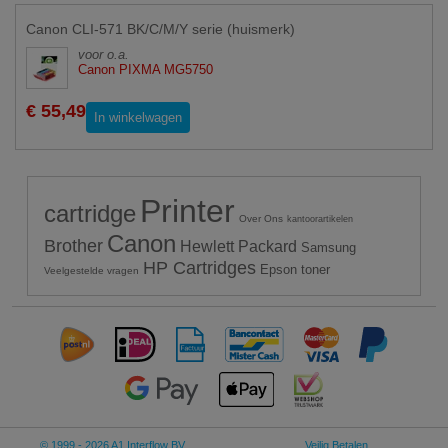
Canon CLI-571 BK/C/M/Y serie (huismerk)
voor o.a.
Canon PIXMA MG5750
€ 55,49
In winkelwagen
Printer
cartridge
Over Ons
kantoorartikelen
Canon
Brother
Hewlett Packard
Samsung
HP Cartridges
Epson toner
Veelgestelde vragen
© 1999 - 2026 A1 Interflow BV
Veilig Betalen