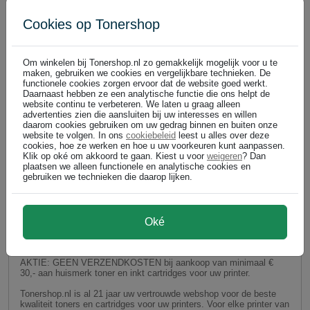
3240
5540
3550
5560
Cookies op Tonershop
5570
6550
6560
Om winkelen bij Tonershop.nl zo gemakkelijk mogelijk voor u te
6570
maken, gebruiken we cookies en vergelijkbare technieken. De
8070
functionele cookies zorgen ervoor dat de website goed werkt.
Daarnaast hebben ze een analytische functie die ons helpt de
B-SA4 serie
website continu te verbeteren. We laten u graag alleen
advertenties zien die aansluiten bij uw interesses en willen
daarom cookies gebruiken om uw gedrag binnen en buiten onze
website te volgen. In ons
cookiebeleid
leest u alles over deze
cookies, hoe ze werken en hoe u uw voorkeuren kunt aanpassen.
Klik op oké om akkoord te gaan. Kiest u voor
weigeren
? Dan
plaatsen we alleen functionele en analytische cookies en
gebruiken we technieken die daarop lijken.
Oké
GEEN VERZENDKOSTEN bij Tonershop.nl op huismerk
toner en huismerk inktcartridges!
AKTIE: GEEN VERZENDKOSTEN bij aankoop van minimaal €
30,- aan huismerk toner en inkt cartridges voor uw printer.
Tonershop.nl is al 21 jaar uw vertrouwde webshop voor de beste
kwaliteit toners en cartridges voor uw printers. Voor elke printer van