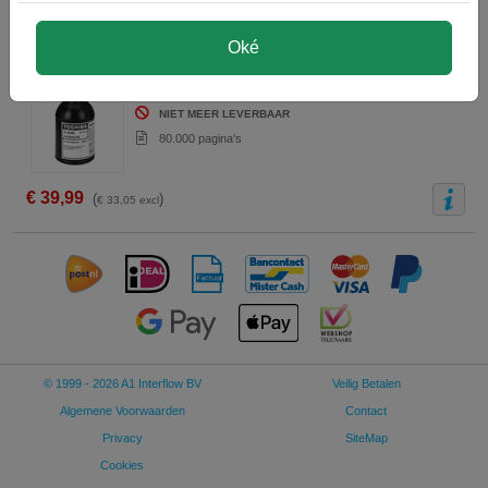
100% productgarantie
Oké
Toshiba D-2060 developer zwart (origineel)
zwart
NIET MEER LEVERBAAR
80.000 pagina's
€ 39,99
(
)
€ 33,05 excl
© 1999 - 2026 A1 Interflow BV
Veilig Betalen
Algemene Voorwaarden
Contact
Privacy
SiteMap
Cookies