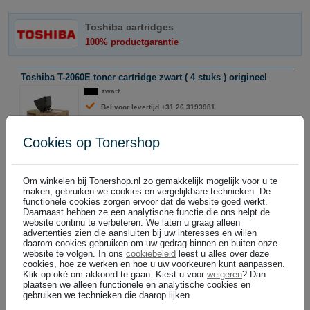
Toshiba cartridges
100% productgarantie
Toshiba T-2060E toner cartridge zwart ( 4 stuks ) origineel
zwart
Bel voor levertijd +31 26 3193981
Cookies op Tonershop
€ 146,99
In winkelwagen
(
)
€ 121,48 excl
Om winkelen bij Tonershop.nl zo gemakkelijk mogelijk voor u te
Toshiba T-2060E toner cartridge zwart (origineel)
maken, gebruiken we cookies en vergelijkbare technieken. De
zwart
functionele cookies zorgen ervoor dat de website goed werkt.
Daarnaast hebben ze een analytische functie die ons helpt de
Bel voor levertijd +31 26 3193981
website continu te verbeteren. We laten u graag alleen
7.500 pagina's
advertenties zien die aansluiten bij uw interesses en willen
daarom cookies gebruiken om uw gedrag binnen en buiten onze
website te volgen. In ons
cookiebeleid
leest u alles over deze
cookies, hoe ze werken en hoe u uw voorkeuren kunt aanpassen.
€ 21,99
In winkelwagen
(
)
€ 18,17 excl
Klik op oké om akkoord te gaan. Kiest u voor
weigeren
? Dan
plaatsen we alleen functionele en analytische cookies en
gebruiken we technieken die daarop lijken.
Toshiba overige supplies