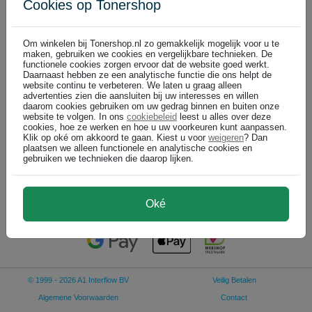
Cookies op Tonershop
Toshiba cartridges
100% productgarantie
Om winkelen bij Tonershop.nl zo gemakkelijk mogelijk voor u te
maken, gebruiken we cookies en vergelijkbare technieken. De
functionele cookies zorgen ervoor dat de website goed werkt.
Daarnaast hebben ze een analytische functie die ons helpt de
Toshiba T-6570E toner cartridge zwart (origineel)
website continu te verbeteren. We laten u graag alleen
zwart
advertenties zien die aansluiten bij uw interesses en willen
daarom cookies gebruiken om uw gedrag binnen en buiten onze
Bel voor levertijd +31 26 3193981
website te volgen. In ons
cookiebeleid
leest u alles over deze
cookies, hoe ze werken en hoe u uw voorkeuren kunt aanpassen.
Klik op oké om akkoord te gaan. Kiest u voor
weigeren
? Dan
plaatsen we alleen functionele en analytische cookies en
gebruiken we technieken die daarop lijken.
€ 154,99
In winkelwagen
(
)
€ 128,09 excl
Oké
© 1999 - 2026 A1 Interflow BV
Veilig Betalen
Algemene Voorwaarden
Contact