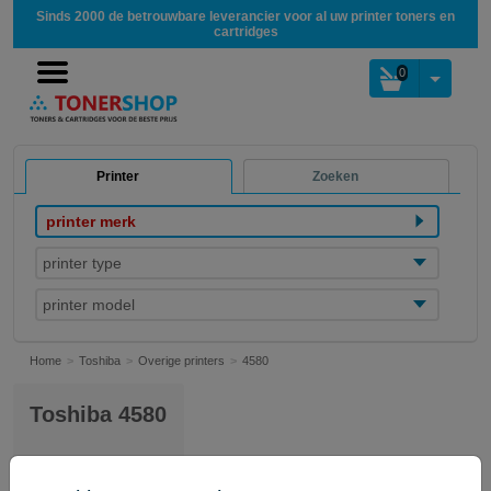
Sinds 2000 de betrouwbare leverancier voor al uw printer toners en
cartridges
0
Printer
Zoeken
printer merk
printer type
printer model
Home
Toshiba
Overige printers
4580
Toshiba 4580