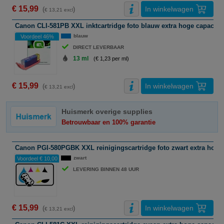
€ 15,99
In winkelwagen
(
)
€ 13,21 excl
Canon CLI-581PB XXL inktcartridge foto blauw extra hoge capacitei
blauw
Voordeel 46%
DIRECT LEVERBAAR
13 ml
(€ 1,23 per ml)
€ 15,99
In winkelwagen
(
)
€ 13,21 excl
Huismerk overige supplies
Betrouwbaar en 100% garantie
Canon PGI-580PGBK XXL reinigingscartridge foto zwart extra hoge 
zwart
Voordeel € 10,00
LEVERING BINNEN 48 UUR
€ 15,99
In winkelwagen
(
)
€ 13,21 excl