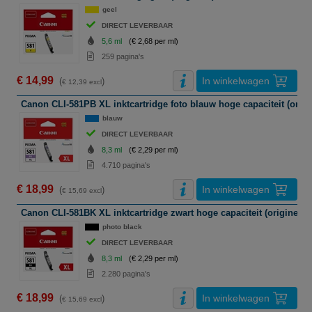
geel
DIRECT LEVERBAAR
5,6 ml
(€ 2,68 per ml)
259 pagina's
€ 14,99
In winkelwagen
(
)
€ 12,39 excl
Canon CLI-581PB XL inktcartridge foto blauw hoge capaciteit (origi
blauw
DIRECT LEVERBAAR
8,3 ml
(€ 2,29 per ml)
4.710 pagina's
€ 18,99
In winkelwagen
(
)
€ 15,69 excl
Canon CLI-581BK XL inktcartridge zwart hoge capaciteit (origineel)
photo black
DIRECT LEVERBAAR
8,3 ml
(€ 2,29 per ml)
2.280 pagina's
€ 18,99
In winkelwagen
(
)
€ 15,69 excl