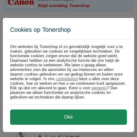
Altijd voordelig: Tonershop
Canon PGI-580PGBK XL inktcartridge pigment zwart hoge capaciteit
zwart
Cookies op Tonershop
DIRECT LEVERBAAR
18,5 ml
(€ 1,13 per ml)
Om winkelen bij Tonershop.nl zo gemakkelijk mogelijk voor u te
400 pagina's
maken, gebruiken we cookies en vergelijkbare technieken. De
functionele cookies zorgen ervoor dat de website goed werkt.
€ 20,99
In winkelwagen
(
)
€ 17,35 excl
Daarnaast hebben ze een analytische functie die ons helpt de
website continu te verbeteren. We laten u graag alleen
Canon PGI-580PGBK XXL inktcartridge pigment zwart extra hoge capa
advertenties zien die aansluiten bij uw interesses en willen
daarom cookies gebruiken om uw gedrag binnen en buiten onze
zwart
website te volgen. In ons
cookiebeleid
leest u alles over deze
DIRECT LEVERBAAR
cookies, hoe ze werken en hoe u uw voorkeuren kunt aanpassen.
Klik op oké om akkoord te gaan. Kiest u voor
weigeren
? Dan
25,7 ml
(€ 1,01 per ml)
plaatsen we alleen functionele en analytische cookies en
600 pagina's
gebruiken we technieken die daarop lijken.
€ 25,99
In winkelwagen
(
)
€ 21,48 excl
Oké
Canon PGI-580PGBK inktcartridge pigment zwart (origineel)
zwart
DIRECT LEVERBAAR
11,2 ml
(€ 1,34 per ml)