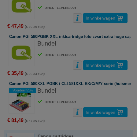
DIRECT LEVERBAAR
In winkelwagen
€ 47,49
(
)
€ 39,25 excl
Canon PGI-580PGBK XXL inktcartridge foto zwart extra hoge capacit
Bundel
DIRECT LEVERBAAR
In winkelwagen
€ 35,49
(
)
€ 29,33 excl
Canon PGI-580XXL PGBK / CLI-581XXL BK/C/M/Y serie (huismerk)
Bundel
Voordeel 51%
DIRECT LEVERBAAR
In winkelwagen
€ 81,49
(
)
€ 67,35 excl
Canon cartridges