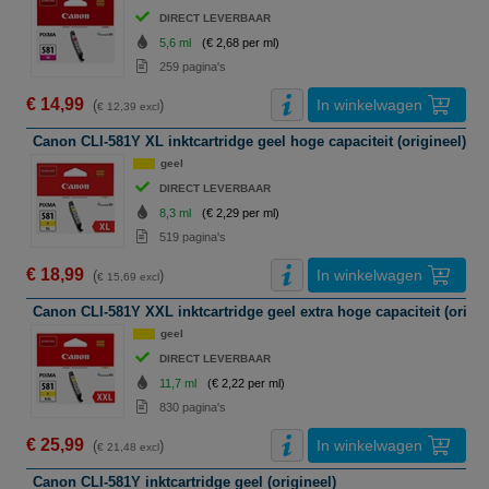
DIRECT LEVERBAAR
5,6 ml
(€ 2,68 per ml)
259 pagina's
€ 14,99
In winkelwagen
(
)
€ 12,39 excl
Canon CLI-581Y XL inktcartridge geel hoge capaciteit (origineel)
geel
DIRECT LEVERBAAR
8,3 ml
(€ 2,29 per ml)
519 pagina's
€ 18,99
In winkelwagen
(
)
€ 15,69 excl
Canon CLI-581Y XXL inktcartridge geel extra hoge capaciteit (origin
geel
DIRECT LEVERBAAR
11,7 ml
(€ 2,22 per ml)
830 pagina's
€ 25,99
In winkelwagen
(
)
€ 21,48 excl
Canon CLI-581Y inktcartridge geel (origineel)