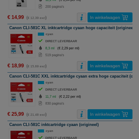
200 pagina's
€ 14,99
In winkelwagen
(
)
€ 12,39 excl
Canon CLI-581C XL inktcartridge cyaan hoge capaciteit (origineel)
cyan
DIRECT LEVERBAAR
8,3 ml
(€ 2,29 per ml)
519 pagina's
€ 18,99
In winkelwagen
(
)
€ 15,69 excl
Canon CLI-581C XXL inktcartridge cyaan extra hoge capaciteit (orig
cyan
DIRECT LEVERBAAR
11,7 ml
(€ 2,22 per ml)
830 pagina's
€ 25,99
In winkelwagen
(
)
€ 21,48 excl
Canon CLI-581C inktcartridge cyaan (origineel)
cyan
DIRECT LEVERBAAR