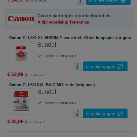
In winkelwagen
(
)
€ 12,39 excl
Canon cartridges voordeelbundels
Altijd voordelig: Tonershop
Canon CLI-581 XL BK/C/M/Y serie incl. 50 vel fotopapier (origineel)
Bundel
DIRECT LEVERBAAR
In winkelwagen
€ 62,99
(
)
€ 52,06 excl
Canon CLI-581XXL BK/C/M/Y serie (origineel)
Bundel
DIRECT LEVERBAAR
In winkelwagen
€ 84,99
(
)
€ 70,24 excl