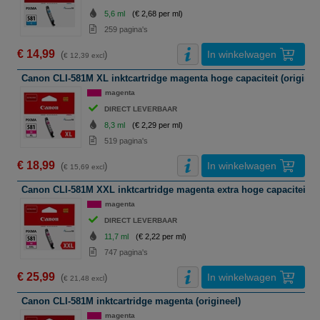
5,6 ml
(€ 2,68 per ml)
259 pagina's
€ 14,99
In winkelwagen
(
)
€ 12,39 excl
Canon CLI-581M XL inktcartridge magenta hoge capaciteit (originee
magenta
DIRECT LEVERBAAR
8,3 ml
(€ 2,29 per ml)
519 pagina's
€ 18,99
In winkelwagen
(
)
€ 15,69 excl
Canon CLI-581M XXL inktcartridge magenta extra hoge capaciteit (o
magenta
DIRECT LEVERBAAR
11,7 ml
(€ 2,22 per ml)
747 pagina's
€ 25,99
In winkelwagen
(
)
€ 21,48 excl
Canon CLI-581M inktcartridge magenta (origineel)
magenta