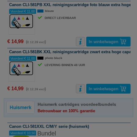
Canon CLI-581PB XXL reinigingscartridge foto blauw extra hoge cap
blauw
Voordeel € 11,00
DIRECT LEVERBAAR
€ 14,99
In winkelwagen
(
)
€ 12,39 excl
Canon CLI-581BK XXL reinigingscartridge zwart extra hoge capacite
photo black
Voordeel € 11,00
LEVERING BINNEN 48 UUR
€ 14,99
In winkelwagen
(
)
€ 12,39 excl
Huismerk cartridges voordeelbundels
Betrouwbaar en 100% garantie
Canon CLI-581XXL C/M/Y serie (huismerk)
Bundel
Voordeel € 10,50