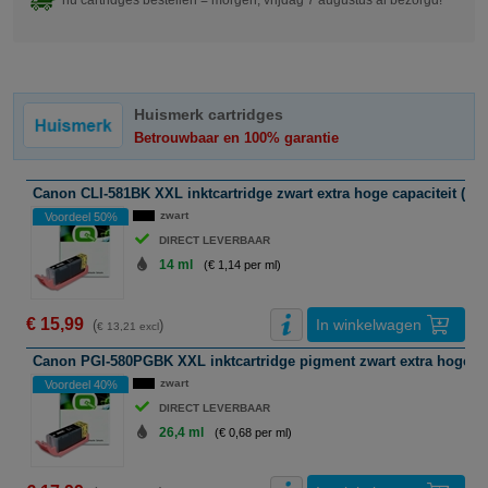
nu cartridges bestellen = morgen, vrijdag 7 augustus al bezorgd!
Huismerk cartridges
Betrouwbaar en 100% garantie
Canon CLI-581BK XXL inktcartridge zwart extra hoge capaciteit (hu
zwart
Voordeel 50%
DIRECT LEVERBAAR
14 ml
(€ 1,14 per ml)
€ 15,99
In winkelwagen
(
)
€ 13,21 excl
Canon PGI-580PGBK XXL inktcartridge pigment zwart extra hoge cap
zwart
Voordeel 40%
DIRECT LEVERBAAR
26,4 ml
(€ 0,68 per ml)