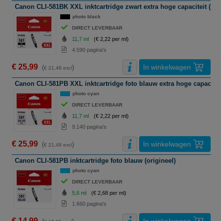
Canon CLI-581BK XXL inktcartridge zwart extra hoge capaciteit (ori
photo black
DIRECT LEVERBAAR
11,7 ml
(€ 2,22 per ml)
4.590 pagina's
€ 25,99
In winkelwagen
(
)
€ 21,48 excl
Canon CLI-581PB XXL inktcartridge foto blauw extra hoge capaciteit
photo cyan
DIRECT LEVERBAAR
11,7 ml
(€ 2,22 per ml)
9.140 pagina's
€ 25,99
In winkelwagen
(
)
€ 21,48 excl
Canon CLI-581PB inktcartridge foto blauw (origineel)
photo cyan
DIRECT LEVERBAAR
5,6 ml
(€ 2,68 per ml)
1.660 pagina's
€ 14,99