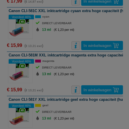
€ 17,99
In winkelwagen
(
)
€ 14,87 excl
Canon CLI-581C XXL inktcartridge cyaan extra hoge capaciteit (hui
cyan
Voordeel 46%
DIRECT LEVERBAAR
13 ml
(€ 1,23 per ml)
€ 15,99
In winkelwagen
(
)
€ 13,21 excl
Canon CLI-581M XXL inktcartridge magenta extra hoge capaciteit (
magenta
Voordeel 46%
DIRECT LEVERBAAR
13 ml
(€ 1,23 per ml)
€ 15,99
In winkelwagen
(
)
€ 13,21 excl
Canon CLI-581Y XXL inktcartridge geel extra hoge capaciteit (huism
geel
Voordeel 46%
DIRECT LEVERBAAR
13 ml
(€ 1,23 per ml)