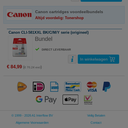
Canon cartridges voordeelbundels
Altijd voordelig: Tonershop
Canon CLI-581XXL BK/C/M/Y serie (origineel)
Bundel
DIRECT LEVERBAAR
In winkelwagen
€ 84,99
(
)
€ 70,24 excl
© 1999 - 2026 A1 Interflow BV
Veilig Betalen
Algemene Voorwaarden
Contact