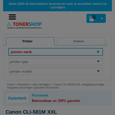
Sinds 2000 de betrouwbare leverancier voor al uw printer toners en
cartridges
0
Printer
Zoeken
printer merk
printer type
printer model
Home
>
Huismerk
>
inkt cartridges
>
Canon CLI-581M XXL reinigingscartridge
magenta extra hoge capaciteit (huismerk)
Huismerk
Betrouwbaar en 100% garantie
Canon CLI-581M XXL