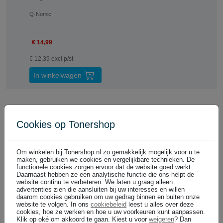
Q-Nomic
€ 14,99
€ 12,39 excl p/st
In winkelwagen
Huismerk cartridges
Cookies op Tonershop
Betrouwbaar en 100% garantie
Om winkelen bij Tonershop.nl zo gemakkelijk mogelijk voor u te
Canon CLI-581Y XXL inktcartridge geel extra hoge capaciteit (huism
maken, gebruiken we cookies en vergelijkbare technieken. De
geel
functionele cookies zorgen ervoor dat de website goed werkt.
Voordeel 46%
Daarnaast hebben ze een analytische functie die ons helpt de
DIRECT LEVERBAAR
website continu te verbeteren. We laten u graag alleen
13 ml
(€ 1,23 per ml)
advertenties zien die aansluiten bij uw interesses en willen
daarom cookies gebruiken om uw gedrag binnen en buiten onze
website te volgen. In ons
cookiebeleid
leest u alles over deze
cookies, hoe ze werken en hoe u uw voorkeuren kunt aanpassen.
€ 15,99
In winkelwagen
(
)
€ 13,21 excl
Klik op oké om akkoord te gaan. Kiest u voor
weigeren
? Dan