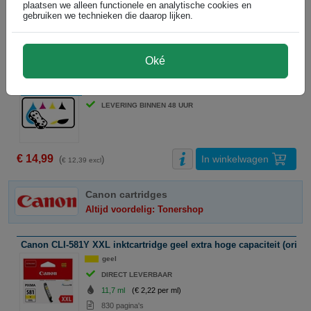
plaatsen we alleen functionele en analytische cookies en
gebruiken we technieken die daarop lijken.
Huismerk overige supplies
Betrouwbaar en 100% garantie
Oké
Canon CLI-581Y XXL reinigingscartridge geel extra hoge capaciteit
geel
Voordeel € 11,00
LEVERING BINNEN 48 UUR
€ 14,99
In winkelwagen
(
)
€ 12,39 excl
Canon cartridges
Altijd voordelig: Tonershop
Canon CLI-581Y XXL inktcartridge geel extra hoge capaciteit (origin
geel
DIRECT LEVERBAAR
11,7 ml
(€ 2,22 per ml)
830 pagina's