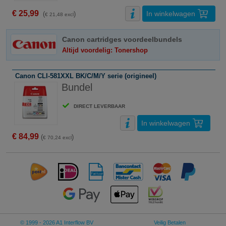
€ 25,99
In winkelwagen
(
)
€ 21,48 excl
Canon cartridges voordeelbundels
Altijd voordelig: Tonershop
Canon CLI-581XXL BK/C/M/Y serie (origineel)
Bundel
DIRECT LEVERBAAR
In winkelwagen
€ 84,99
(
)
€ 70,24 excl
© 1999 - 2026 A1 Interflow BV
Veilig Betalen