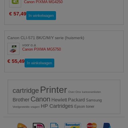
Canon PIXMA MG4250
€ 57,49
In winkelwagen
Canon CLI-571 BK/C/M/Y serie (huismerk)
voor o.a.
Canon PIXMA MG5750
€ 55,49
In winkelwagen
Printer
cartridge
Over Ons
kantoorartikelen
Canon
Brother
Hewlett Packard
Samsung
HP Cartridges
Epson toner
Veelgestelde vragen