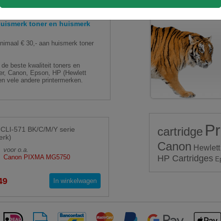
ismerk toner en huismerk
aal € 30,- aan huismerk toner
de beste kwaliteit toners en
ther, Canon, Epson, HP (Hewlett
n vele andere printermerken.
Pr
cartridge
CLI-571 BK/C/M/Y serie
erk)
Canon
Hewlett
voor o.a.
Canon PIXMA MG5750
HP Cartridges
E
49
In winkelwagen