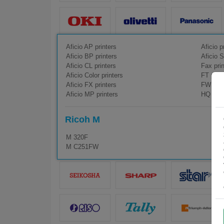
Aficio AP printers
Aficio p
Aficio BP printers
Aficio S
Aficio CL printers
Fax prin
Aficio Color printers
FT print
Aficio FX printers
FW prin
Aficio MP printers
HQ prin
Ricoh M
M 320F
M C251FW