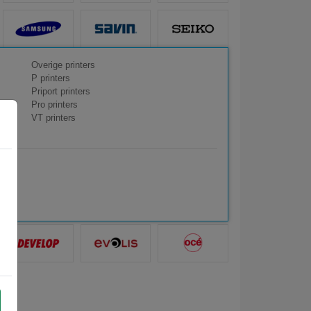
Overige printers
P printers
Priport printers
Pro printers
VT printers
0