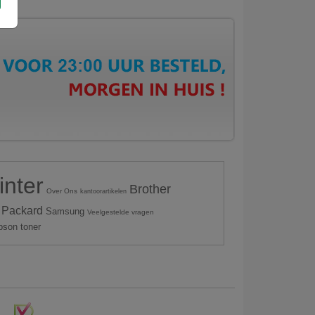
inter
Brother
Over Ons
kantoorartikelen
 Packard
Samsung
Veelgestelde vragen
pson toner