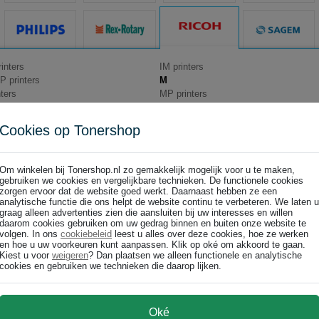
rinters
IM printers
P printers
M
ters
MP printers
ers
MV printers
ters
NC printers
Cookies op Tonershop
ters
Om winkelen bij Tonershop.nl zo gemakkelijk mogelijk voor u te maken,
gebruiken we cookies en vergelijkbare technieken. De functionele cookies
zorgen ervoor dat de website goed werkt. Daarnaast hebben ze een
M C320FW
M C200
analytische functie die ons helpt de website continu te verbeteren. We laten u
graag alleen advertenties zien die aansluiten bij uw interesses en willen
daarom cookies gebruiken om uw gedrag binnen en buiten onze website te
volgen. In ons
cookiebeleid
leest u alles over deze cookies, hoe ze werken
en hoe u uw voorkeuren kunt aanpassen. Klik op oké om akkoord te gaan.
Kiest u voor
weigeren
? Dan plaatsen we alleen functionele en analytische
cookies en gebruiken we technieken die daarop lijken.
Oké