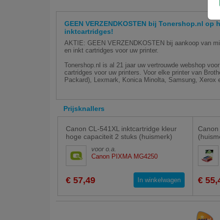
GEEN VERZENDKOSTEN bij Tonershop.nl op hu
inktcartridges!
AKTIE: GEEN VERZENDKOSTEN bij aankoop van minim
en inkt cartridges voor uw printer.
Tonershop.nl is al 21 jaar uw vertrouwde webshop voor 
cartridges voor uw printers. Voor elke printer van Bro
Packard), Lexmark, Konica Minolta, Samsung, Xerox e
Prijsknallers
Canon CL-541XL inktcartridge kleur
Canon 
hoge capaciteit 2 stuks (huismerk)
(huism
voor o.a.
Canon PIXMA MG4250
€ 57,49
€ 55,
In winkelwagen