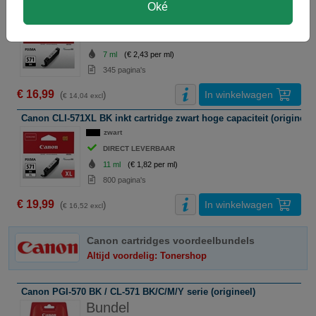
Oké
Canon CLI-571BK inkt cartridge zwart (origineel)
zwart
DIRECT LEVERBAAR
7 ml
(€ 2,43 per ml)
345 pagina's
€ 16,99
In winkelwagen
(
)
€ 14,04 excl
Canon CLI-571XL BK inkt cartridge zwart hoge capaciteit (origineel)
zwart
DIRECT LEVERBAAR
11 ml
(€ 1,82 per ml)
800 pagina's
€ 19,99
In winkelwagen
(
)
€ 16,52 excl
Canon cartridges voordeelbundels
Altijd voordelig: Tonershop
Canon PGI-570 BK / CL-571 BK/C/M/Y serie (origineel)
Bundel