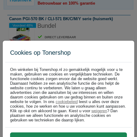
Betrouwbaar en 100% garantie
Canon PGI-570 BK / CLI-571 BK/C/M/Y serie (huismerk)
Bundel
Voordeel 48%
DIRECT LEVERBAAR
In winkelwagen
Cookies op Tonershop
€ 69,49
(
)
€ 57,43 excl
Canon CLI-571 BK/C/M/Y serie (huismerk)
Om winkelen bij Tonershop.nl zo gemakkelijk mogelijk voor u te
Bundel
Voordeel € 7,50
maken, gebruiken we cookies en vergelijkbare technieken. De
functionele cookies zorgen ervoor dat de website goed werkt.
Daarnaast hebben ze een analytische functie die ons helpt de
DIRECT LEVERBAAR
website continu te verbeteren. We laten u graag alleen
advertenties zien die aansluiten bij uw interesses en willen
In winkelwagen
daarom cookies gebruiken om uw gedrag binnen en buiten onze
website te volgen. In ons
cookiebeleid
leest u alles over deze
€ 55,49
(
)
€ 45,86 excl
cookies, hoe ze werken en hoe u uw voorkeuren kunt aanpassen.
Klik op oké om akkoord te gaan. Kiest u voor
weigeren
? Dan
plaatsen we alleen functionele en analytische cookies en
Canon cartridges
gebruiken we technieken die daarop lijken.
Altijd voordelig: Tonershop