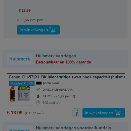
€ 13,99
€ 11,56 excl p/st
In winkelwagen
Huismerk cartridges
Betrouwbaar en 100% garantie
Canon CLI-571XL BK inktcartridge zwart hoge capaciteit (huismerk)
photo black
Voordeel € 6,00
DIRECT LEVERBAAR
11 ml
(€ 1,27 per ml)
690 pagina's
€ 13,99
In winkelwagen
(
)
€ 11,56 excl
Huismerk cartridges voordeelbundels