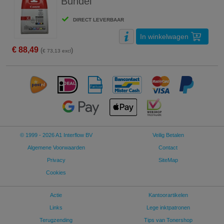
Bundel
DIRECT LEVERBAAR
In winkelwagen
€ 88,49
(
)
€ 73,13 excl
© 1999 - 2026 A1 Interflow BV
Veilig Betalen
Algemene Voorwaarden
Contact
Privacy
SiteMap
Cookies
Actie
Kantoorartikelen
Links
Lege inktpatronen
Terugzending
Tips van Tonershop