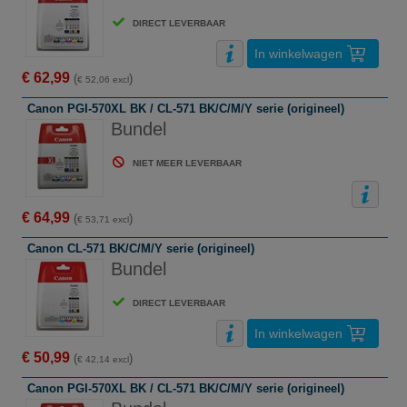
DIRECT LEVERBAAR
In winkelwagen
€ 62,99
(
)
€ 52,06 excl
Canon PGI-570XL BK / CL-571 BK/C/M/Y serie (origineel)
Bundel
NIET MEER LEVERBAAR
€ 64,99
(
)
€ 53,71 excl
Canon CL-571 BK/C/M/Y serie (origineel)
Bundel
DIRECT LEVERBAAR
In winkelwagen
€ 50,99
(
)
€ 42,14 excl
Canon PGI-570XL BK / CL-571 BK/C/M/Y serie (origineel)