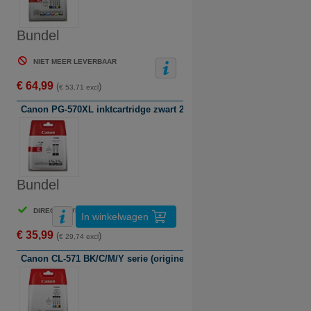
Bundel
NIET MEER LEVERBAAR
€ 64,99
(
)
€ 53,71 excl
Canon PG-570XL inktcartridge zwart 2 stuks (origineel)
Bundel
DIRECT LEVERBAAR
In winkelwagen
€ 35,99
(
)
€ 29,74 excl
Canon CL-571 BK/C/M/Y serie (origineel)