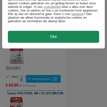
daarom cookies gebruiken om uw gedrag binnen en buiten onze
website te volgen. In ons
cookiebeleid
leest u alles over deze
cookies, hoe ze werken en hoe u uw voorkeuren kunt aanpassen.
Klik op oké om akkoord te gaan. Kiest u voor
weigeren
? Dan
plaatsen we alleen functionele en analytische cookies en
Canon cartridges
gebruiken we technieken die daarop lijken.
voordeelbundels
Altijd voordelig: Tonershop
Oké
Canon PGI-570 BK / CL-571 BK/C/M/Y serie (origineel)
Bundel
DIRECT LEVERBAAR
In winkelwagen
€ 62,99
(
)
€ 52,06 excl
Canon PGI-570XL BK / CL-571 BK/C/M/Y serie (origineel)