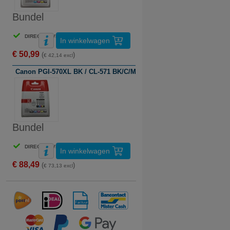
Bundel
DIRECT LEVERBAAR
In winkelwagen
€ 50,99
(
)
€ 42,14 excl
Canon PGI-570XL BK / CL-571 BK/C/M/Y serie (origineel)
Bundel
DIRECT LEVERBAAR
In winkelwagen
€ 88,49
(
)
€ 73,13 excl