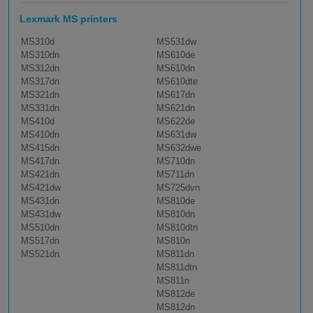
Lexmark MS printers
MS310d
MS531dw
MS310dn
MS610de
MS312dn
MS610dn
MS317dn
MS610dte
MS321dn
MS617dn
MS331dn
MS621dn
MS410d
MS622de
MS410dn
MS631dw
MS415dn
MS632dwe
MS417dn
MS710dn
MS421dn
MS711dn
MS421dw
MS725dvn
MS431dn
MS810de
MS431dw
MS810dn
MS510dn
MS810dtn
MS517dn
MS810n
MS521dn
MS811dn
MS811dtn
MS811n
MS812de
MS812dn