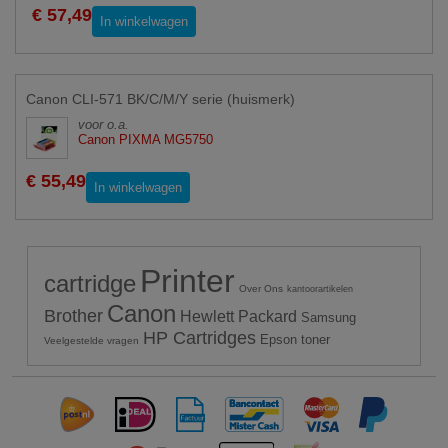
€ 57,49
In winkelwagen
Canon CLI-571 BK/C/M/Y serie (huismerk)
voor o.a.
Canon PIXMA MG5750
€ 55,49
In winkelwagen
Printer
cartridge
Over Ons
kantoorartikelen
Canon
Brother
Hewlett Packard
Samsung
HP Cartridges
Epson toner
Veelgestelde vragen