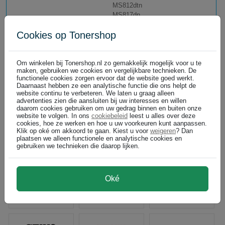
MS812dtn
MS817dn
MS818dn
Cookies op Tonershop
MS821dn
MS821n
MS822de
MS823dn
Om winkelen bij Tonershop.nl zo gemakkelijk mogelijk voor u te
maken, gebruiken we cookies en vergelijkbare technieken. De
MS823n
functionele cookies zorgen ervoor dat de website goed werkt.
MS825dn
Daarnaast hebben ze een analytische functie die ons helpt de
MS826de
website continu te verbeteren. We laten u graag alleen
advertenties zien die aansluiten bij uw interesses en willen
MS911de
daarom cookies gebruiken om uw gedrag binnen en buiten onze
website te volgen. In ons
cookiebeleid
leest u alles over deze
cookies, hoe ze werken en hoe u uw voorkeuren kunt aanpassen.
Klik op oké om akkoord te gaan. Kiest u voor
weigeren
? Dan
plaatsen we alleen functionele en analytische cookies en
gebruiken we technieken die daarop lijken.
Oké