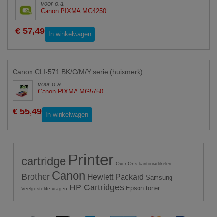
voor o.a.
Canon PIXMA MG4250
€ 57,49
In winkelwagen
Canon CLI-571 BK/C/M/Y serie (huismerk)
voor o.a.
Canon PIXMA MG5750
€ 55,49
In winkelwagen
Printer
cartridge
Over Ons
kantoorartikelen
Canon
Brother
Hewlett Packard
Samsung
HP Cartridges
Epson toner
Veelgestelde vragen