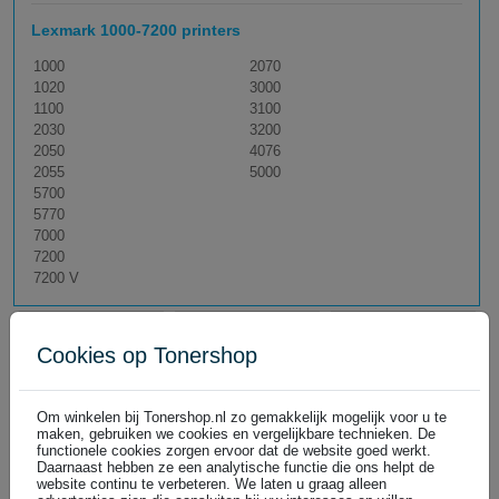
Lexmark 1000-7200 printers
1000
2070
1020
3000
1100
3100
2030
3200
2050
4076
2055
5000
5700
5770
7000
7200
7200 V
Cookies op Tonershop
Om winkelen bij Tonershop.nl zo gemakkelijk mogelijk voor u te
maken, gebruiken we cookies en vergelijkbare technieken. De
functionele cookies zorgen ervoor dat de website goed werkt.
Daarnaast hebben ze een analytische functie die ons helpt de
website continu te verbeteren. We laten u graag alleen