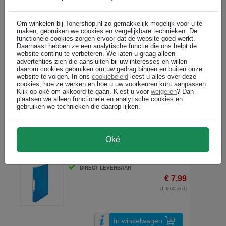
€ 4,79
(€ 3,96 excl)
Om winkelen bij Tonershop.nl zo gemakkelijk mogelijk voor u te
maken, gebruiken we cookies en vergelijkbare technieken. De
functionele cookies zorgen ervoor dat de website goed werkt.
Daarnaast hebben ze een analytische functie die ons helpt de
In winkelwagen
website continu te verbeteren. We laten u graag alleen
advertenties zien die aansluiten bij uw interesses en willen
daarom cookies gebruiken om uw gedrag binnen en buiten onze
Esselte Vivida ringband / A4 / plastic / 2 O-ringen / zwart / 42mm
website te volgen. In ons
cookiebeleid
leest u alles over deze
DIRECT LEVERBAAR
cookies, hoe ze werken en hoe u uw voorkeuren kunt aanpassen.
Klik op oké om akkoord te gaan. Kiest u voor
weigeren
? Dan
€ 4,79
plaatsen we alleen functionele en analytische cookies en
(€ 3,96 excl)
gebruiken we technieken die daarop lijken.
In winkelwagen
Oké
Leitz 4257 WOW ringband / A4 / plastic / 2 O-ringen / blauw meta
DIRECT LEVERBAAR
€ 7,99
(€ 6,60 excl)
In winkelwagen