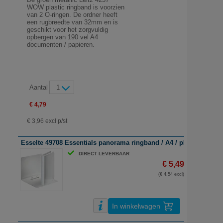
WOW plastic ringband is voorzien
van 2 O-ringen. De ordner heeft
een rugbreedte van 32mm en is
geschikt voor het zorgvuldig
opbergen van 190 vel A4
documenten / papieren.
Aantal
1
€ 4,79
€ 3,96 excl p/st
Esselte 49708 Essentials panorama ringband / A4 / plastic / 2-ring
DIRECT LEVERBAAR
€ 5,49
(€ 4,54 excl)
In winkelwagen