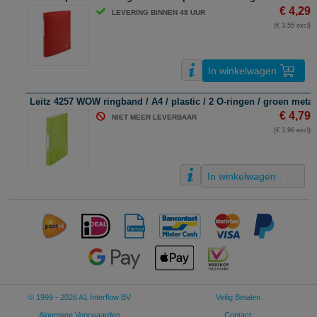
€ 4,29
LEVERING BINNEN 48 UUR
(€ 3,55 excl)
In winkelwagen
Leitz 4257 WOW ringband / A4 / plastic / 2 O-ringen / groen meta
€ 4,79
NIET MEER LEVERBAAR
(€ 3,96 excl)
In winkelwagen
© 1999 - 2026 A1 Interflow BV
Veilig Betalen
Algemene Voorwaarden
Contact