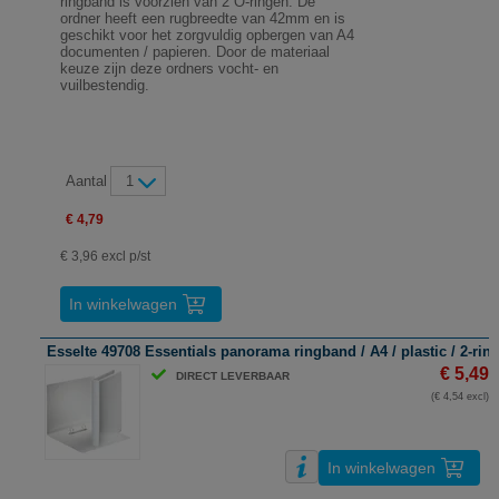
ringband is voorzien van 2 O-ringen. De
ordner heeft een rugbreedte van 42mm en is
geschikt voor het zorgvuldig opbergen van A4
documenten / papieren. Door de materiaal
keuze zijn deze ordners vocht- en
vuilbestendig.
Aantal
1
€ 4,79
€ 3,96 excl p/st
In winkelwagen
Esselte 49708 Essentials panorama ringband / A4 / plastic / 2-ring
€ 5,49
DIRECT LEVERBAAR
(€ 4,54 excl)
In winkelwagen