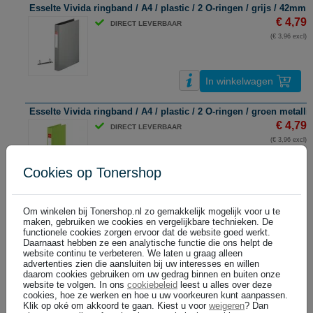
Esselte Vivida ringband / A4 / plastic / 2 O-ringen / grijs / 42mm
€ 4,79
DIRECT LEVERBAAR
(€ 3,96 excl)
In winkelwagen
Esselte Vivida ringband / A4 / plastic / 2 O-ringen / groen metall
€ 4,79
DIRECT LEVERBAAR
(€ 3,96 excl)
Cookies op Tonershop
In winkelwagen
Om winkelen bij Tonershop.nl zo gemakkelijk mogelijk voor u te
Esselte Vivida ringband / A4 / plastic / 2 O-ringen / rood / 42mm
maken, gebruiken we cookies en vergelijkbare technieken. De
€ 4,79
DIRECT LEVERBAAR
functionele cookies zorgen ervoor dat de website goed werkt.
Daarnaast hebben ze een analytische functie die ons helpt de
(€ 3,96 excl)
website continu te verbeteren. We laten u graag alleen
advertenties zien die aansluiten bij uw interesses en willen
daarom cookies gebruiken om uw gedrag binnen en buiten onze
website te volgen. In ons
cookiebeleid
leest u alles over deze
In winkelwagen
cookies, hoe ze werken en hoe u uw voorkeuren kunt aanpassen.
Klik op oké om akkoord te gaan. Kiest u voor
weigeren
? Dan