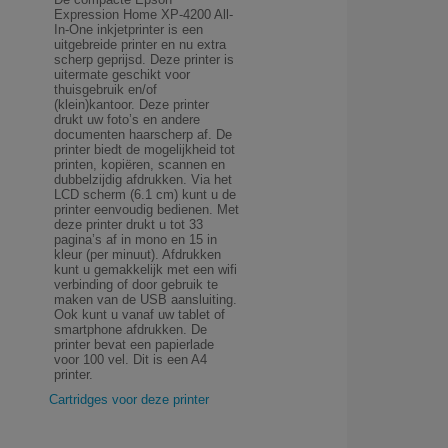
Expression Home XP-4200 All-
In-One inkjetprinter is een
uitgebreide printer en nu extra
scherp geprijsd. Deze printer is
uitermate geschikt voor
thuisgebruik en/of
(klein)kantoor. Deze printer
drukt uw foto’s en andere
documenten haarscherp af. De
printer biedt de mogelijkheid tot
printen, kopiëren, scannen en
dubbelzijdig afdrukken. Via het
LCD scherm (6.1 cm) kunt u de
printer eenvoudig bedienen. Met
deze printer drukt u tot 33
pagina’s af in mono en 15 in
kleur (per minuut). Afdrukken
kunt u gemakkelijk met een wifi
verbinding of door gebruik te
maken van de USB aansluiting.
Ook kunt u vanaf uw tablet of
smartphone afdrukken. De
printer bevat een papierlade
voor 100 vel. Dit is een A4
printer.
Cartridges voor deze printer