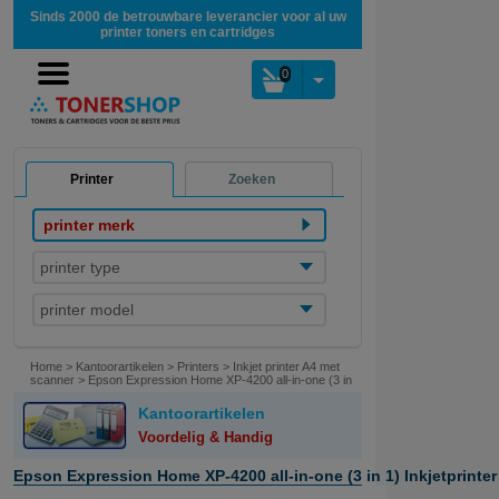
Sinds 2000 de betrouwbare leverancier voor al uw
printer toners en cartridges
0
Printer
Zoeken
printer merk
printer type
printer model
Home
>
Kantoorartikelen
>
Printers
>
Inkjet printer A4 met
scanner
>
Epson Expression Home XP-4200 all-in-one (3 in
1) Inkjetprinter | A4 | kleur | Wifi
Kantoorartikelen
Voordelig & Handig
Epson Expression Home XP-4200 all-in-one (3 in 1) Inkjetprinter | 