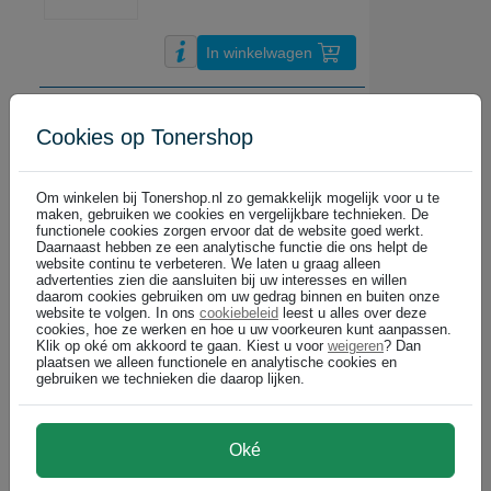
In winkelwagen
Canon Pixma TS8751 all-in-one (3 in 1) Inkjetprinter | A4 | kleur | 
DIRECT LEVERBAAR
Cookies op Tonershop
€ 162,99
(€ 134,70 excl)
Om winkelen bij Tonershop.nl zo gemakkelijk mogelijk voor u te
maken, gebruiken we cookies en vergelijkbare technieken. De
functionele cookies zorgen ervoor dat de website goed werkt.
In winkelwagen
Daarnaast hebben ze een analytische functie die ons helpt de
website continu te verbeteren. We laten u graag alleen
advertenties zien die aansluiten bij uw interesses en willen
Epson EcoTank ET-2860 all-in-one (3 in 1) Inkjetprinter | A4 | kleur
daarom cookies gebruiken om uw gedrag binnen en buiten onze
website te volgen. In ons
cookiebeleid
leest u alles over deze
DIRECT LEVERBAAR
cookies, hoe ze werken en hoe u uw voorkeuren kunt aanpassen.
€ 181,99
Klik op oké om akkoord te gaan. Kiest u voor
weigeren
? Dan
(€ 150,41 excl)
plaatsen we alleen functionele en analytische cookies en
gebruiken we technieken die daarop lijken.
In winkelwagen
Oké
Epson EcoTank ET-2870 all-in-one (3 in 1) Inkjetprinter | A4 | kleur 