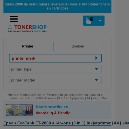
Sinds 2000 de betrouwbare leverancier voor al uw printer toners
en cartridges
0
Printer
Zoeken
printer merk
printer type
printer model
Home
>
Kantoorartikelen
>
Printers
>
Inkjet printer A4 met scanner
>
Epson EcoTank ET-2860 all-in-one (3 in 1) Inkjetprinter | A4 | kleur | Wifi
Kantoorartikelen
Voordelig & Handig
Epson EcoTank ET-2860 all-in-one (3 in 1) Inkjetprinter | A4 | kleu