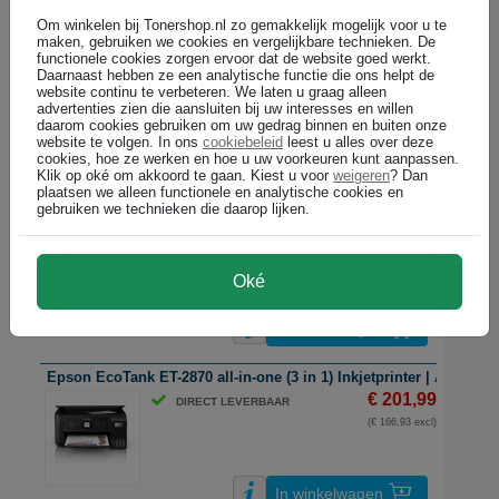
Om winkelen bij Tonershop.nl zo gemakkelijk mogelijk voor u te
maken, gebruiken we cookies en vergelijkbare technieken. De
Canon Pixma TS8751 all-in-one (3 in 1) Inkjetprinter | A4 | kleur | 
functionele cookies zorgen ervoor dat de website goed werkt.
€ 162,99
DIRECT LEVERBAAR
Daarnaast hebben ze een analytische functie die ons helpt de
website continu te verbeteren. We laten u graag alleen
(€ 134,70 excl)
advertenties zien die aansluiten bij uw interesses en willen
daarom cookies gebruiken om uw gedrag binnen en buiten onze
website te volgen. In ons
cookiebeleid
leest u alles over deze
cookies, hoe ze werken en hoe u uw voorkeuren kunt aanpassen.
In winkelwagen
Klik op oké om akkoord te gaan. Kiest u voor
weigeren
? Dan
plaatsen we alleen functionele en analytische cookies en
gebruiken we technieken die daarop lijken.
Epson EcoTank ET-2860 all-in-one (3 in 1) Inkjetprinter | A4 | kleur
€ 181,99
DIRECT LEVERBAAR
(€ 150,41 excl)
Oké
In winkelwagen
Epson EcoTank ET-2870 all-in-one (3 in 1) Inkjetprinter | A4 | kleur 
€ 201,99
DIRECT LEVERBAAR
(€ 166,93 excl)
In winkelwagen