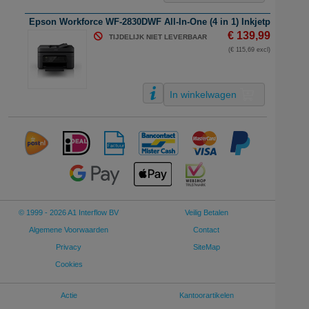
Epson Workforce WF-2830DWF All-In-One (4 in 1) Inkjetprinter | kle
€ 139,99
TIJDELIJK NIET LEVERBAAR
(€ 115,69 excl)
In winkelwagen
© 1999 - 2026 A1 Interflow BV
Veilig Betalen
Algemene Voorwaarden
Contact
Privacy
SiteMap
Cookies
Actie
Kantoorartikelen