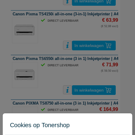
In winkelwagen
Canon Pixma TS4150i all-in-one (3-in-1) Inkjetprinter | A4 | kleur | 
€ 63,99
DIRECT LEVERBAAR
(€ 52,88 excl)
In winkelwagen
Canon Pixma TS6550i all-in-one (3 in 1) Inkjetprinter | A4 | wifi | k
€ 71,99
DIRECT LEVERBAAR
(€ 59,50 excl)
In winkelwagen
Canon PIXMA TS8750 all-in-one (3 in 1) Inkjetprinter | A4 | kleur | 
€ 164,99
DIRECT LEVERBAAR
(€ 136,36 excl)
Cookies op Tonershop
In winkelwagen