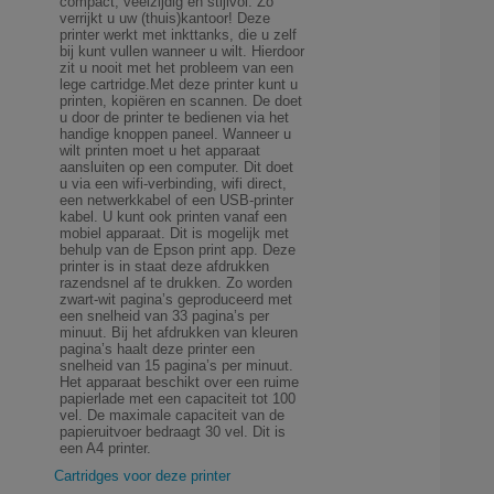
compact, veelzijdig en stijlvol. Zo
verrijkt u uw (thuis)kantoor! Deze
printer werkt met inkttanks, die u zelf
bij kunt vullen wanneer u wilt. Hierdoor
zit u nooit met het probleem van een
lege cartridge.Met deze printer kunt u
printen, kopiëren en scannen. De doet
u door de printer te bedienen via het
handige knoppen paneel. Wanneer u
wilt printen moet u het apparaat
aansluiten op een computer. Dit doet
u via een wifi-verbinding, wifi direct,
een netwerkkabel of een USB-printer
kabel. U kunt ook printen vanaf een
mobiel apparaat. Dit is mogelijk met
behulp van de Epson print app. Deze
printer is in staat deze afdrukken
razendsnel af te drukken. Zo worden
zwart-wit pagina’s geproduceerd met
een snelheid van 33 pagina’s per
minuut. Bij het afdrukken van kleuren
pagina’s haalt deze printer een
snelheid van 15 pagina’s per minuut.
Het apparaat beschikt over een ruime
papierlade met een capaciteit tot 100
vel. De maximale capaciteit van de
papieruitvoer bedraagt 30 vel. Dit is
een A4 printer.
Cartridges voor deze printer