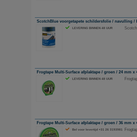
ScotchBlue voorgetapete schildersfolie / navulling /
ScotchB
LEVERING BINNEN 48 UUR
Frogtape Multi-Surface afplaktape / groen / 24 mm x
Frogta
LEVERING BINNEN 48 UUR
Frogtape Multi-Surface afplaktape / groen / 36 mm x
Frogta
Bel voor levertijd +31 26 3193981