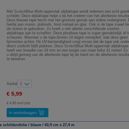
Met ScotchBlue Multi-oppervlak afplaktape wordt iedereen een echt goed
schilder. Deze afplaktape helpt u bij het creëren van het allerbeste resulta
Deze blauwe tape hecht met het grootste gemak aan iedere ondergrond.
hierbij aan muren, plafonds, hout metaal en glas. Ook is de tape zowel b
als buiten te gebruiken. Zo hoeft u niet allerlei verschillende soorten
afplaktape aan te schaffen. Deze plooibare tape is super gemakkelijk af t
scheuren. Wanneer u de tape binnen 14 dagen verwijdert, laat deze geen
lijmresten achter. De UV-bestendigheid zorgt ervoor dat de tape ook onde
direct zonlicht blijft plakken. Deze ScotchBlue Multi-oppervlak afplaktape
heeft een breedte van 24 mm en een lengte van maar liefst 41 meter! Zo 
u altijd genoeg van de allerbeste tape bij de hand om de allerbeste result
te bereiken.
Aantal
1
€ 5,99
€ 4,95 excl p/st
In winkelwagen
 schildersfolie / blauw / 60,9 cm x 27,4 m