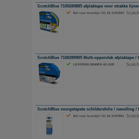
ScotchBlue 7100289885 afplaktape voor strakke lijne
Scotch
Bel voor levertijd +31 26 3193981
ScotchBlue 7100289905 Multi-oppervlak afplaktape /
Scotch
LEVERING BINNEN 48 UUR
ScotchBlue voorgetapete schildersfolie / navulling /
ScotchB
Bel voor levertijd +31 26 3193981