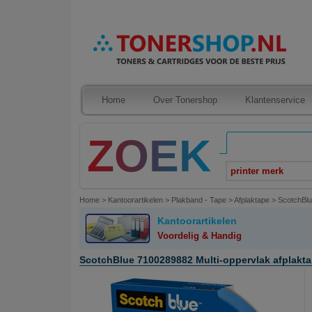
Home
Over Tonershop
Klantenservice
printer merk
Home
>
Kantoorartikelen
>
Plakband - Tape
>
Afplaktape
>
ScotchBlu
Kantoorartikelen
Voordelig & Handig
ScotchBlue 7100289882 Multi-oppervlak afplakta