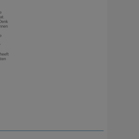
e
at.
 Denk
innen
e
r
heeft
aten