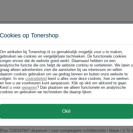
el / 38 mm x 25 m
6271-00000-02 Professional afdekplakband / geel / 38 mm x 25 m
Cookies op Tonershop
Om winkelen bij Tonershop.nl zo gemakkelijk mogelijk voor u te maken,
gebruiken we cookies en vergelijkbare technieken. De functionele cookies
zorgen ervoor dat de website goed werkt. Daarnaast hebben ze een
analytische functie die ons helpt de website continu te verbeteren. We laten u
graag alleen advertenties zien die aansluiten bij uw interesses en willen
daarom cookies gebruiken om uw gedrag binnen en buiten onze website te
el / 30 mm x 50 m
volgen. In ons
cookiebeleid
leest u alles over deze cookies, hoe ze werken
6299-00000-00 Professional afdekplakband / geel / 30 mm x 50 m
en hoe u uw voorkeuren kunt aanpassen. Klik op oké om akkoord te gaan.
Kiest u voor
weigeren
? Dan plaatsen we alleen functionele en analytische
cookies en gebruiken we technieken die daarop lijken.
Oké
 schildersfolie / blauw / 2,72 m x 17 m
Blue 7100197947 dispenser / voor voorgetapete schildersfolie / blauw / 2,72