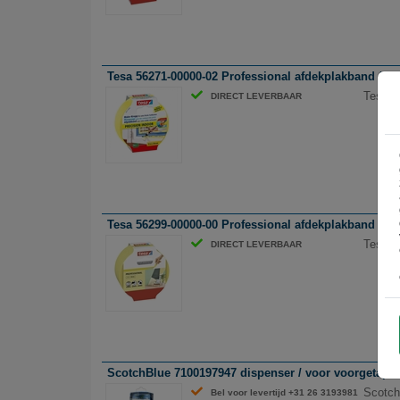
Tesa 56271-00000-02 Professional afdekplakband / ge
Tesa 5
DIRECT LEVERBAAR
Tesa 56299-00000-00 Professional afdekplakband / ge
Tesa 5
DIRECT LEVERBAAR
ScotchBlue 7100197947 dispenser / voor voorgetapete
Scotch
Bel voor levertijd +31 26 3193981