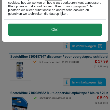
cookies, hoe ze werken en hoe u uw voorkeuren kunt aanpassen.
Klik op oké om akkoord te gaan. Kiest u voor
weigeren
? Dan
In winkelwagen
plaatsen we alleen functionele en analytische cookies en
gebruiken we technieken die daarop lijken.
Tesa 56299-00000-00 Professional afdekplakband / geel / 30 mm x
€ 16,99
DIRECT LEVERBAAR
Oké
(€ 14,04 excl)
In winkelwagen
ScotchBlue 7100197947 dispenser / voor voorgetapete schildersfol
€ 17,99
Bel voor levertijd +31 26 3193981
(€ 14,87 excl)
In winkelwagen
ScotchBlue 7100289882 Multi-oppervlak afplaktape / blauw / 24 
€ 5,99
LEVERING BINNEN 48 UUR
(€ 4,95 excl)