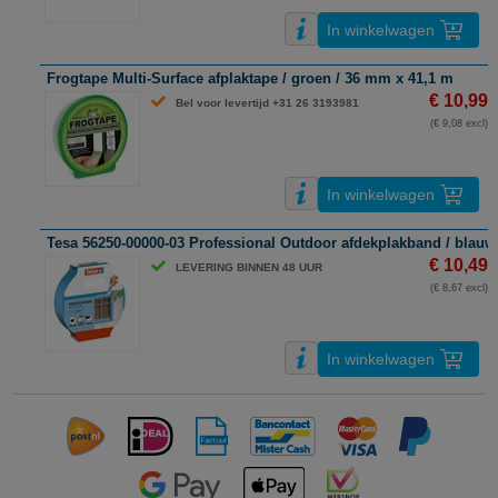
In winkelwagen
Frogtape Multi-Surface afplaktape / groen / 36 mm x 41,1 m
€ 10,99
Bel voor levertijd +31 26 3193981
(€ 9,08 excl)
In winkelwagen
Tesa 56250-00000-03 Professional Outdoor afdekplakband / blauw
€ 10,49
LEVERING BINNEN 48 UUR
(€ 8,67 excl)
In winkelwagen