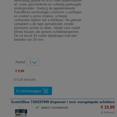
eenvoudig gladde en licht ruwe oppervlakken
af, zoals geschilderde en volledig gedroogde
ondergronden. Dankzij de gepatenteerde
PaintBlock-technologie voorkomt u verflopen
en creëert u extra strakke, scherpe
verfranden tijdens het schilderen. Na gebruik
verwijdert u de tape gemakkelijk zonder
lijmresten achter te laten. Ideaal voor zowel
kleine klusjes als grotere schilderprojecten.
De rol bevat 41 meter afplaktape met een
breedte van 24 mm.
Aantal
1
€ 9,99
€ 8,26 excl p/st
In winkelwagen
ScotchBlue 7100197949 dispenser / voor voorgetapete schildersfol
€ 10,99
DIRECT LEVERBAAR
(€ 9,08 excl)