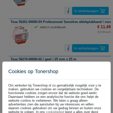
In winkelwagen
Tesa 56261-00000-04 Professional Sensitive afdekplakband / roze
€ 11,49
DIRECT LEVERBAAR
(€ 9,50 excl)
In winkelwagen
Tesa 56270-00000-02 / geel / 25 mm x 25 m
€ 9,29
DIRECT LEVERBAAR
(€ 7,68 excl)
Cookies op Tonershop
Om winkelen bij Tonershop.nl zo gemakkelijk mogelijk voor u te
In winkelwagen
maken, gebruiken we cookies en vergelijkbare technieken. De
functionele cookies zorgen ervoor dat de website goed werkt.
Tesa 56271-00000-02 Professional afdekplakband / geel / 38 mm x
Daarnaast hebben ze een analytische functie die ons helpt de
website continu te verbeteren. We laten u graag alleen
€ 11,49
DIRECT LEVERBAAR
advertenties zien die aansluiten bij uw interesses en willen
(€ 9,50 excl)
daarom cookies gebruiken om uw gedrag binnen en buiten onze
website te volgen. In ons
cookiebeleid
leest u alles over deze