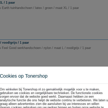
XL / 1 paar
 Earth tuinhandschoen / latex / groen / maat XL / 1 paar
 rood/grijs / 1 paar
s Feel Good werkhandschoen / nylon / maat L / rood/grijs / 1 paar
Cookies op Tonershop
 rood/grijs / 1 paar
s Feel Good werkhandschoen / nylon / maat M / rood/grijs / 1 paar
Om winkelen bij Tonershop.nl zo gemakkelijk mogelijk voor u te maken,
gebruiken we cookies en vergelijkbare technieken. De functionele cookies
zorgen ervoor dat de website goed werkt. Daarnaast hebben ze een
analytische functie die ons helpt de website continu te verbeteren. We laten u
graag alleen advertenties zien die aansluiten bij uw interesses en willen
daarom cookies gebruiken om uw gedrag binnen en buiten onze website te