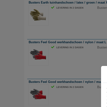
Busters Earth tuinhandschoen / latex / groen / maat 
Busters
LEVERING IN 2 DAGEN
Busters Feel Good werkhandschoen / nylon / maat L /
Buster
LEVERING IN 2 DAGEN
Busters Feel Good werkhandschoen / nylon / maat M /
Buster
LEVERING IN 2 DAGEN