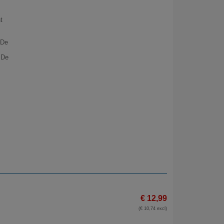
t
 De
 De
€ 12,99
(€ 10,74 excl)