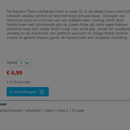
De Busters Tierra tuinhandschoen in maat XL is de ideale keuze voor lich
tuinwerk waarbij comfort en bescherming centraal staan. Gemaakt van
ademend nylon en voorzien van een dubbele latex coating, biedt deze
handschoen een uitstekende grip op zowel droge als natte oppervlakken.
buitenste laag met 'sandy finish' zorgt voor extra grip, terwijl het naadloze
ontwerp en de elasticiteit een perfecte pasvorm en draagcomfort leveren.
zwarte en groene kleuren geven de handschoen een moderne uitstraling.
Aantal
1
€ 6,99
€ 5,78 excl p/st
In winkelwagen
paar
andschoenen / polyester / zwart / maat L / 10 paar