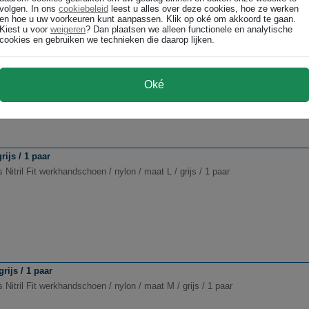
volgen. In ons
cookiebeleid
leest u alles over deze cookies, hoe ze werken
en hoe u uw voorkeuren kunt aanpassen. Klik op oké om akkoord te gaan.
Kiest u voor
weigeren
? Dan plaatsen we alleen functionele en analytische
cookies en gebruiken we technieken die daarop lijken.
/ rood/grijs / 1 paar
s Feel Good werkhandschoen / nylon / maat XL / rood/grijs / 1 paar
Oké
rijs / 1 paar
 Nitril Fit werkhandschoen / nylon / maat L / grijs / 1 paar
rijs / 1 paar
 Nitril Fit werkhandschoen / nylon / maat M / grijs / 1 paar