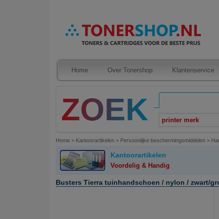
Home
Over Tonershop
Klantenservice
printer merk
Home
>
Kantoorartikelen
>
Persoonlijke beschermingsmiddelen
>
Ha
Kantoorartikelen
Voordelig & Handig
Busters Tierra tuinhandschoen / nylon / zwart/gro