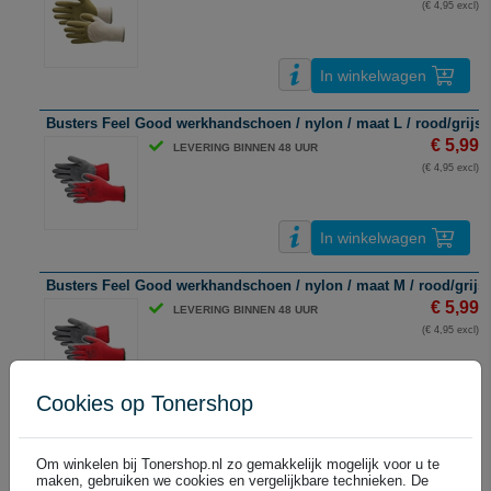
(€ 4,95 excl)
In winkelwagen
Busters Feel Good werkhandschoen / nylon / maat L / rood/grijs /
€ 5,99
LEVERING BINNEN 48 UUR
(€ 4,95 excl)
In winkelwagen
Busters Feel Good werkhandschoen / nylon / maat M / rood/grijs 
€ 5,99
LEVERING BINNEN 48 UUR
(€ 4,95 excl)
Cookies op Tonershop
In winkelwagen
Busters Feel Good werkhandschoen / nylon / maat XL / rood/grijs
Om winkelen bij Tonershop.nl zo gemakkelijk mogelijk voor u te
€ 5,99
LEVERING BINNEN 48 UUR
maken, gebruiken we cookies en vergelijkbare technieken. De