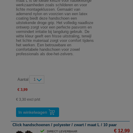
maat L is de ideale keuze voor nauwkeurige
werkzaamheden zoals schilderen en voor
lichte montageklussen. Gemaakt van
ademend nylon en voorzien van een latex
coating biedt deze handschoen een
uitstekende droge grip. Het volledig naadloze
ontwerp zorgt voor een perfecte pasvorm en
vermindert irritatie bij langdurig gebruik. De
witte kleur geeft een frisse uitstraling, terwijl
het lichte materiaal zorgt voor comfort tijdens
het werken. Een betrouwbare en
comfortabele handschoen voor zowel
professionals als doe-het-zelvers.
Aantal
1
€ 3,99
€ 3,30 excl p/st
In winkelwagen
Click handschoenen / polyester / zwart / maat L / 10 paar
€ 12,99
DIRECT LEVERBAAR