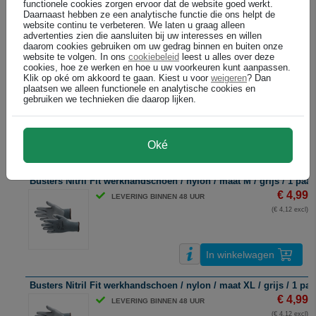
(€ 4,95 excl)
functionele cookies zorgen ervoor dat de website goed werkt.
Daarnaast hebben ze een analytische functie die ons helpt de
website continu te verbeteren. We laten u graag alleen
advertenties zien die aansluiten bij uw interesses en willen
In winkelwagen
daarom cookies gebruiken om uw gedrag binnen en buiten onze
website te volgen. In ons
cookiebeleid
leest u alles over deze
cookies, hoe ze werken en hoe u uw voorkeuren kunt aanpassen.
Busters Nitril Fit werkhandschoen / nylon / maat L / grijs / 1 paar
Klik op oké om akkoord te gaan. Kiest u voor
weigeren
? Dan
plaatsen we alleen functionele en analytische cookies en
€ 4,99
Bel voor levertijd +31 26 3193981
gebruiken we technieken die daarop lijken.
(€ 4,12 excl)
Oké
In winkelwagen
Busters Nitril Fit werkhandschoen / nylon / maat M / grijs / 1 paar
€ 4,99
LEVERING BINNEN 48 UUR
(€ 4,12 excl)
In winkelwagen
Busters Nitril Fit werkhandschoen / nylon / maat XL / grijs / 1 paa
€ 4,99
LEVERING BINNEN 48 UUR
(€ 4,12 excl)