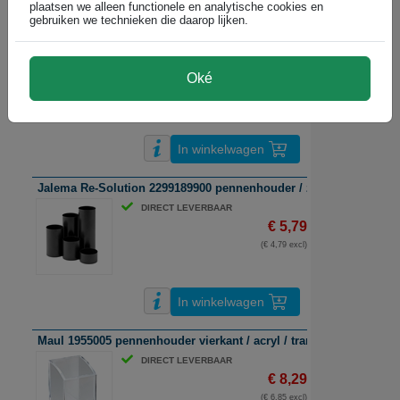
plaatsen we alleen functionele en analytische cookies en
gebruiken we technieken die daarop lijken.
Maul 1956005 pennenbakje / acryl / transparant
DIRECT LEVERBAAR
€ 9,99
Oké
(€ 8,26 excl)
In winkelwagen
Jalema Re-Solution 2299189900 pennenhouder / zwart / polystyre
DIRECT LEVERBAAR
€ 5,79
(€ 4,79 excl)
In winkelwagen
Maul 1955005 pennenhouder vierkant / acryl / transparant
DIRECT LEVERBAAR
€ 8,29
(€ 6,85 excl)