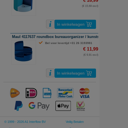
€ 18,99
(€ 15,69 excl)
In winkelwagen
Maul 4117637 roundbox bureauorganizer / kunststof / blauw
Bel voor levertijd +31 26 3193981
€ 11,99
(€ 9,91 excl)
In winkelwagen
© 1999 - 2026 A1 Interflow BV
Veilig Betalen