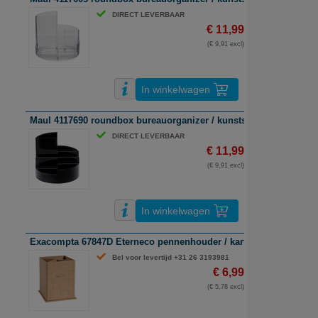
DIRECT LEVERBAAR
€ 11,99
(€ 9,91 excl)
In winkelwagen
Maul 4117690 roundbox bureauorganizer / kunststof / zwart
DIRECT LEVERBAAR
€ 11,99
(€ 9,91 excl)
In winkelwagen
Exacompta 67847D Eterneco pennenhouder / karton / bruin
Bel voor levertijd +31 26 3193981
€ 6,99
(€ 5,78 excl)