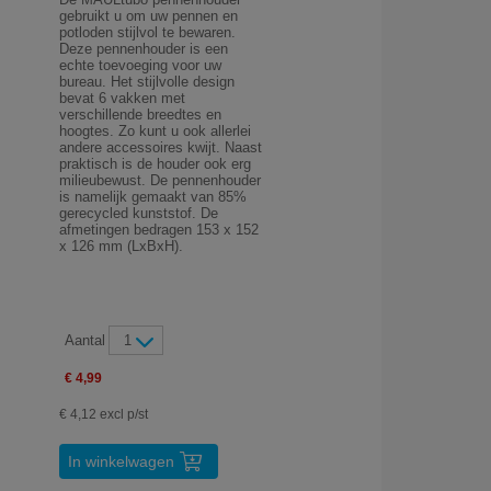
gebruikt u om uw pennen en
potloden stijlvol te bewaren.
Deze pennenhouder is een
echte toevoeging voor uw
bureau. Het stijlvolle design
bevat 6 vakken met
verschillende breedtes en
hoogtes. Zo kunt u ook allerlei
andere accessoires kwijt. Naast
praktisch is de houder ook erg
milieubewust. De pennenhouder
is namelijk gemaakt van 85%
gerecycled kunststof. De
afmetingen bedragen 153 x 152
x 126 mm (LxBxH).
Aantal
1
€ 4,99
€ 4,12 excl p/st
In winkelwagen