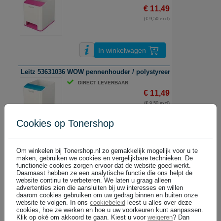
€ 11,49
(€ 9,50 excl)
In winkelwagen
Leitz 53631036 WOW pennenhouder / polystyreen / blauw en wit /
DIRECT LEVERBAAR
€ 11,49
(€ 9,50 excl)
Cookies op Tonershop
In winkelwagen
Om winkelen bij Tonershop.nl zo gemakkelijk mogelijk voor u te
Leitz 53631054 WOW pennenhouder / polystyreen / groen en wit
maken, gebruiken we cookies en vergelijkbare technieken. De
functionele cookies zorgen ervoor dat de website goed werkt.
DIRECT LEVERBAAR
Daarnaast hebben ze een analytische functie die ons helpt de
€ 11,49
website continu te verbeteren. We laten u graag alleen
advertenties zien die aansluiten bij uw interesses en willen
(€ 9,50 excl)
daarom cookies gebruiken om uw gedrag binnen en buiten onze
website te volgen. In ons
cookiebeleid
leest u alles over deze
cookies, hoe ze werken en hoe u uw voorkeuren kunt aanpassen.
Klik op oké om akkoord te gaan. Kiest u voor
weigeren
? Dan
In winkelwagen