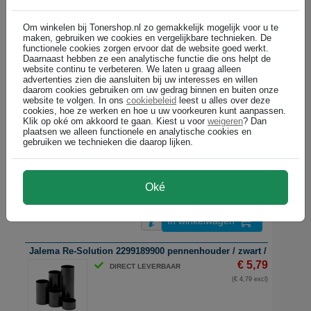
In winkelwagen
Om winkelen bij Tonershop.nl zo gemakkelijk mogelijk voor u te
maken, gebruiken we cookies en vergelijkbare technieken. De
Leitz 53631054 WOW pennenhouder / polystyreen / groen en wit
functionele cookies zorgen ervoor dat de website goed werkt.
Daarnaast hebben ze een analytische functie die ons helpt de
€ 11,49
DIRECT LEVERBAAR
website continu te verbeteren. We laten u graag alleen
(€ 9,50 excl)
advertenties zien die aansluiten bij uw interesses en willen
daarom cookies gebruiken om uw gedrag binnen en buiten onze
website te volgen. In ons
cookiebeleid
leest u alles over deze
cookies, hoe ze werken en hoe u uw voorkeuren kunt aanpassen.
In winkelwagen
Klik op oké om akkoord te gaan. Kiest u voor
weigeren
? Dan
plaatsen we alleen functionele en analytische cookies en
gebruiken we technieken die daarop lijken.
Maul 1956005 pennenbakje / acryl / transparant
€ 9,99
DIRECT LEVERBAAR
(€ 8,26 excl)
Oké
In winkelwagen
Jalema Re-Solution 2299189900 pennenhouder / zwart / polystyre
€ 5,79
DIRECT LEVERBAAR
(€ 4,79 excl)