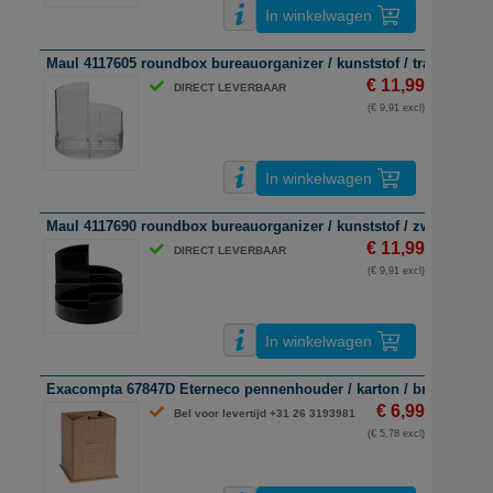
In winkelwagen
Maul 4117605 roundbox bureauorganizer / kunststof / transparant
€ 11,99
DIRECT LEVERBAAR
(€ 9,91 excl)
In winkelwagen
Maul 4117690 roundbox bureauorganizer / kunststof / zwart
€ 11,99
DIRECT LEVERBAAR
(€ 9,91 excl)
In winkelwagen
Exacompta 67847D Eterneco pennenhouder / karton / bruin
€ 6,99
Bel voor levertijd +31 26 3193981
(€ 5,78 excl)