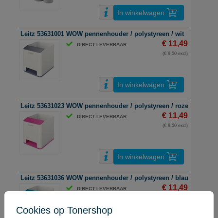
In winkelwagen
Leitz 53631001 WOW pennenhouder / polystyreen / wit
€ 11,49
DIRECT LEVERBAAR
(€ 9,50 excl)
In winkelwagen
Leitz 53631023 WOW pennenhouder / polystyreen / roze & wit / 2
€ 11,49
DIRECT LEVERBAAR
(€ 9,50 excl)
In winkelwagen
Leitz 53631036 WOW pennenhouder / polystyreen / blauw en wit /
€ 11,49
DIRECT LEVERBAAR
(€ 9,50 excl)
Cookies op Tonershop