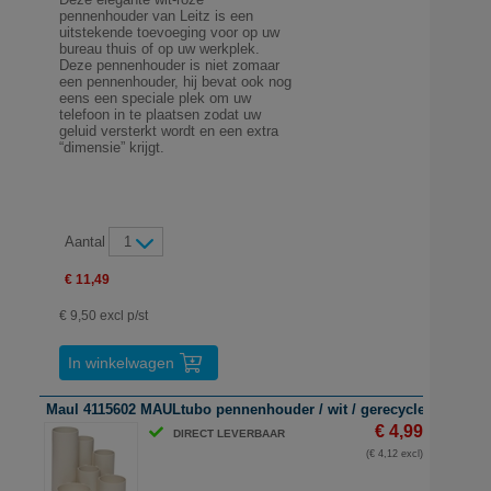
pennenhouder van Leitz is een
uitstekende toevoeging voor op uw
bureau thuis of op uw werkplek.
Deze pennenhouder is niet zomaar
een pennenhouder, hij bevat ook nog
eens een speciale plek om uw
telefoon in te plaatsen zodat uw
geluid versterkt wordt en een extra
“dimensie” krijgt.
Aantal
1
€ 11,49
€ 9,50 excl p/st
In winkelwagen
Maul 4115602 MAULtubo pennenhouder / wit / gerecycled kunststo
€ 4,99
DIRECT LEVERBAAR
(€ 4,12 excl)