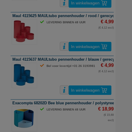
In winkelwagen
Maul 4115625 MAULtubo pennenhouder / rood / gerecycled kunsts
€ 4,99
LEVERING BINNEN 48 UUR
(€ 4,12 excl)
In winkelwagen
Maul 4115637 MAULtubo pennenhouder / blauw / gerecycled kunst
€ 4,99
Bel voor levertijd +31 26 3193981
(€ 4,12 excl)
In winkelwagen
Exacompta 68202D Bee blue pennenhouder / polystyreen / assort
€ 18,99
LEVERING BINNEN 48 UUR
(€ 15,69
excl)