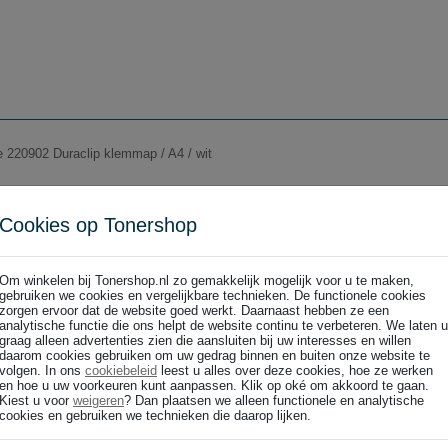
e 220902 Duraclip klemmap / A4 / wit
Cookies op Tonershop
Om winkelen bij Tonershop.nl zo gemakkelijk mogelijk voor u te maken,
gebruiken we cookies en vergelijkbare technieken. De functionele cookies
 pagina’s
zorgen ervoor dat de website goed werkt. Daarnaast hebben ze een
e 220903 Duraclip klemmap / A4 / rood / tot 60 pagina’s
analytische functie die ons helpt de website continu te verbeteren. We laten u
graag alleen advertenties zien die aansluiten bij uw interesses en willen
daarom cookies gebruiken om uw gedrag binnen en buiten onze website te
volgen. In ons
cookiebeleid
leest u alles over deze cookies, hoe ze werken
en hoe u uw voorkeuren kunt aanpassen. Klik op oké om akkoord te gaan.
Kiest u voor
weigeren
? Dan plaatsen we alleen functionele en analytische
cookies en gebruiken we technieken die daarop lijken.