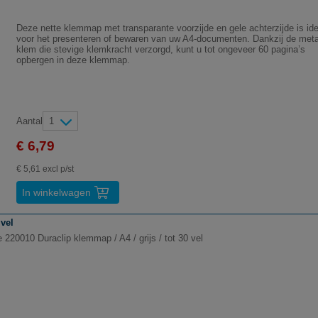
Deze nette klemmap met transparante voorzijde en gele achterzijde is id
voor het presenteren of bewaren van uw A4-documenten. Dankzij de met
klem die stevige klemkracht verzorgd, kunt u tot ongeveer 60 pagina’s
opbergen in deze klemmap.
Aantal
1
€ 6,79
€ 5,61 excl p/st
In winkelwagen
 vel
 220010 Duraclip klemmap / A4 / grijs / tot 30 vel