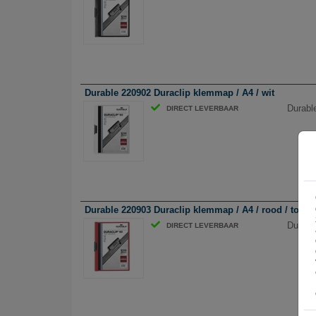
Durable 220902 Duraclip klemmap / A4 / wit
Durabl
DIRECT LEVERBAAR
Durable 220903 Duraclip klemmap / A4 / rood / tot 60
Durabl
DIRECT LEVERBAAR