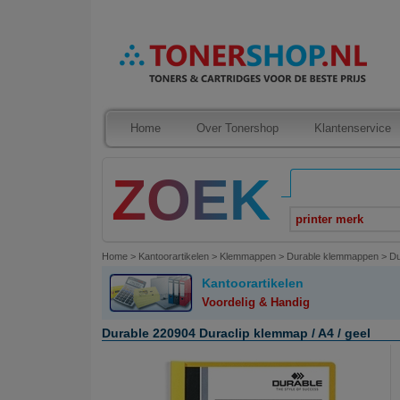
Home
Over Tonershop
Klantenservice
printer merk
Home
>
Kantoorartikelen
>
Klemmappen
>
Durable klemmappen
>
Du
Kantoorartikelen
Voordelig & Handig
Durable 220904 Duraclip klemmap / A4 / geel