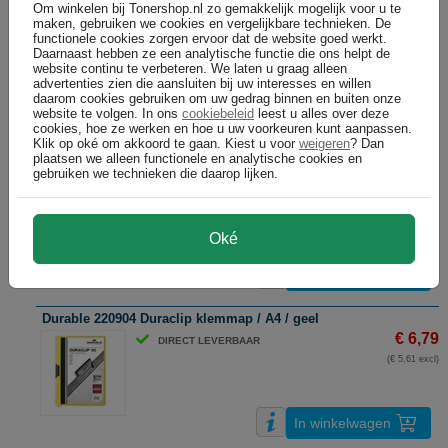
Om winkelen bij Tonershop.nl zo gemakkelijk mogelijk voor u te
Durable 220902 Duraclip klemmap / A4 / wit
maken, gebruiken we cookies en vergelijkbare technieken. De
functionele cookies zorgen ervoor dat de website goed werkt.
€ 6,79
DIRECT LEVERBAAR
Daarnaast hebben ze een analytische functie die ons helpt de
(€ 5,61 excl)
website continu te verbeteren. We laten u graag alleen
advertenties zien die aansluiten bij uw interesses en willen
daarom cookies gebruiken om uw gedrag binnen en buiten onze
website te volgen. In ons
cookiebeleid
leest u alles over deze
In winkelwagen
cookies, hoe ze werken en hoe u uw voorkeuren kunt aanpassen.
Klik op oké om akkoord te gaan. Kiest u voor
weigeren
? Dan
plaatsen we alleen functionele en analytische cookies en
Durable 220903 Duraclip klemmap / A4 / rood / tot 60 pagina’s
gebruiken we technieken die daarop lijken.
€ 6,79
DIRECT LEVERBAAR
(€ 5,61 excl)
Oké
In winkelwagen
Durable 220904 Duraclip klemmap / A4 / geel
€ 6,79
DIRECT LEVERBAAR
(€ 5,61 excl)
In winkelwagen