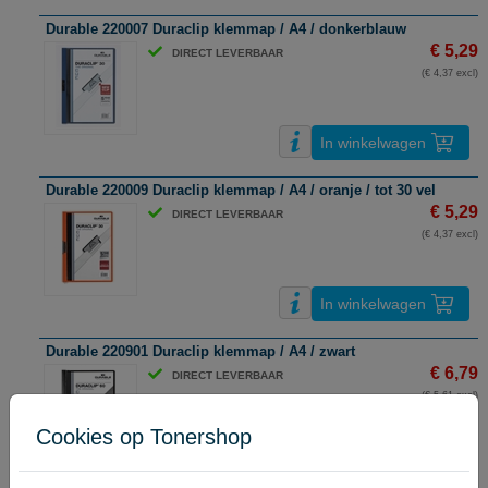
Durable 220007 Duraclip klemmap / A4 / donkerblauw
€ 5,29
DIRECT LEVERBAAR
(€ 4,37 excl)
In winkelwagen
Durable 220009 Duraclip klemmap / A4 / oranje / tot 30 vel
€ 5,29
DIRECT LEVERBAAR
(€ 4,37 excl)
In winkelwagen
Durable 220901 Duraclip klemmap / A4 / zwart
€ 6,79
DIRECT LEVERBAAR
(€ 5,61 excl)
Cookies op Tonershop
In winkelwagen