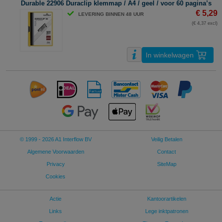
Durable 22906 Duraclip klemmap / A4 / geel / voor 60 pagina’s
€ 5,29
LEVERING BINNEN 48 UUR
(€ 4,37 excl)
In winkelwagen
© 1999 - 2026 A1 Interflow BV
Veilig Betalen
Algemene Voorwaarden
Contact
Privacy
SiteMap
Cookies
Actie
Kantoorartikelen
Links
Lege inktpatronen