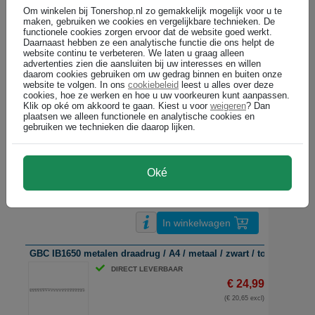
Om winkelen bij Tonershop.nl zo gemakkelijk mogelijk voor u te
GBC RG810470 metalen draadrug / A4 / metaal / wit / tot 55 vel / 1
maken, gebruiken we cookies en vergelijkbare technieken. De
DIRECT LEVERBAAR
functionele cookies zorgen ervoor dat de website goed werkt.
Daarnaast hebben ze een analytische functie die ons helpt de
€ 16,99
website continu te verbeteren. We laten u graag alleen
(€ 14,04 excl)
advertenties zien die aansluiten bij uw interesses en willen
daarom cookies gebruiken om uw gedrag binnen en buiten onze
website te volgen. In ons
cookiebeleid
leest u alles over deze
cookies, hoe ze werken en hoe u uw voorkeuren kunt aanpassen.
In winkelwagen
Klik op oké om akkoord te gaan. Kiest u voor
weigeren
? Dan
plaatsen we alleen functionele en analytische cookies en
gebruiken we technieken die daarop lijken.
GBC RG8105 metalen draadrug / zilver / 8 mm / 100 stuks
DIRECT LEVERBAAR
€ 20,99
Oké
(€ 17,35 excl)
In winkelwagen
GBC IB1650 metalen draadrug / A4 / metaal / zwart / tot 55 vel / 1
DIRECT LEVERBAAR
€ 24,99
(€ 20,65 excl)