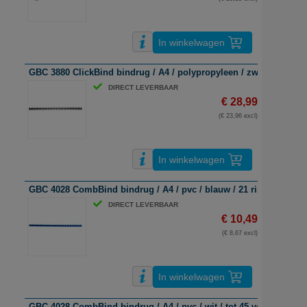
In winkelwagen
GBC 3880 ClickBind bindrug / A4 / polypropyleen / zwart / 34 ringe
DIRECT LEVERBAAR
€ 28,99
(€ 23,96 excl)
In winkelwagen
GBC 4028 CombBind bindrug / A4 / pvc / blauw / 21 ringen / 45 ve
DIRECT LEVERBAAR
€ 10,49
(€ 8,67 excl)
In winkelwagen
GBC 4028 CombBind bindrug / A4 / pvc / wit / tot 45 vel / 100 stu