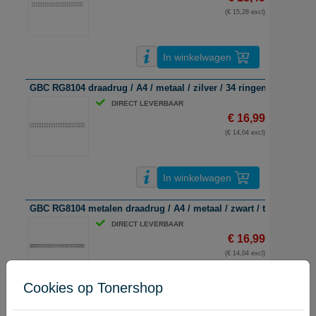
(€ 15,28 excl)
In winkelwagen
GBC RG8104 draadrug / A4 / metaal / zilver / 34 ringen / tot 55 vel
DIRECT LEVERBAAR
€ 16,99
(€ 14,04 excl)
In winkelwagen
GBC RG8104 metalen draadrug / A4 / metaal / zwart / tot 55 vel / 
DIRECT LEVERBAAR
€ 16,99
(€ 14,04 excl)
Cookies op Tonershop
In winkelwagen