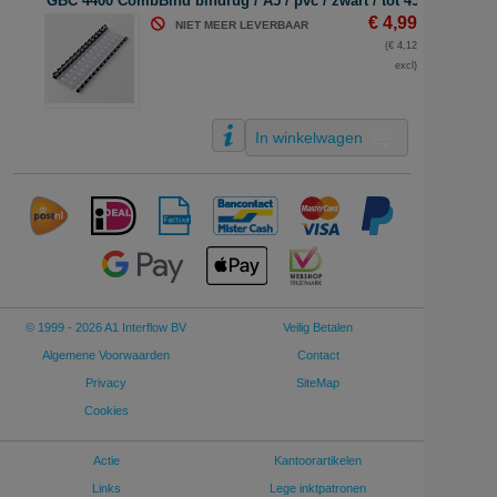
GBC 4400 CombBind bindrug / A5 / pvc / zwart / tot 45 vel / 100 s
€ 4,99
NIET MEER LEVERBAAR
(€ 4,12
excl)
In winkelwagen
© 1999 - 2026 A1 Interflow BV
Veilig Betalen
Algemene Voorwaarden
Contact
Privacy
SiteMap
Cookies
Actie
Kantoorartikelen
Links
Lege inktpatronen