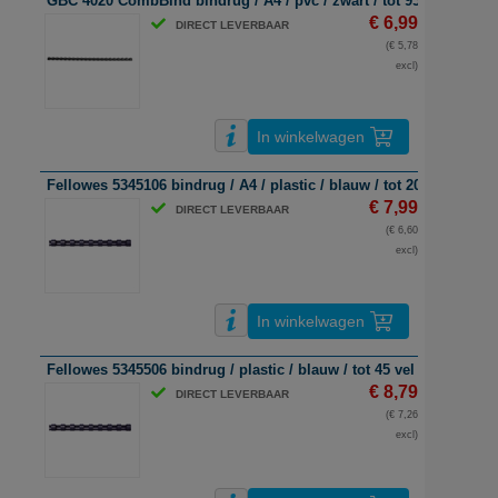
GBC 4020 CombBind bindrug / A4 / pvc / zwart / tot 95 vel / 25 st
€ 6,99
DIRECT LEVERBAAR
(€ 5,78
excl)
In winkelwagen
Fellowes 5345106 bindrug / A4 / plastic / blauw / tot 20 vel | 100 s
€ 7,99
DIRECT LEVERBAAR
(€ 6,60
excl)
In winkelwagen
Fellowes 5345506 bindrug / plastic / blauw / tot 45 vel / 100 stuks
€ 8,79
DIRECT LEVERBAAR
(€ 7,26
excl)