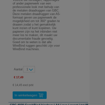
of ander papierwerk van een
professionele look met behulp van
de metalen draadruggen van GBC.
Deze metalen draadruggen van A5-
formaat geven uw papierwerk de
mogelijkheid om tot 360° graden te
draaien zodat u het gemakkelijk
kunt inzien of kunt kopiëren. Uw
papieren zijn na het inbinden niet
meer los te maken, dit maakt uw
documentatie fraude gevoelig.
Goed om te weten is dat alle
WireBind ruggen geschikt zijn voor
WireBind machines.
Aantal
1
€ 17,49
€ 14,45 excl p/st
In winkelwagen