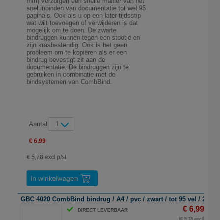
mm) verzorgen een snelle manier van het
snel inbinden van documentatie tot wel 95
pagina’s. Ook als u op een later tijdsstip
wat wilt toevoegen of verwijderen is dat
mogelijk om te doen. De zwarte
bindruggen kunnen tegen een stootje en
zijn krasbestendig. Ook is het geen
probleem om te kopiëren als er een
bindrug bevestigt zit aan de
documentatie. De bindruggen zijn te
gebruiken in combinatie met de
bindsystemen van CombBind.
Aantal
1
€ 6,99
€ 5,78 excl p/st
In winkelwagen
GBC 4020 CombBind bindrug / A4 / pvc / zwart / tot 95 vel / 25 st
€ 6,99
DIRECT LEVERBAAR
(€ 5,78 excl)