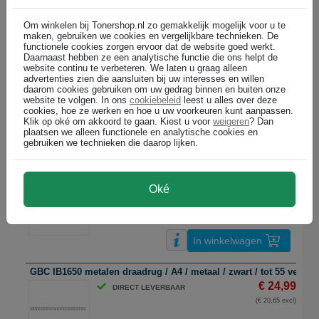
Om winkelen bij Tonershop.nl zo gemakkelijk mogelijk voor u te
In winkelwagen
maken, gebruiken we cookies en vergelijkbare technieken. De
functionele cookies zorgen ervoor dat de website goed werkt.
Daarnaast hebben ze een analytische functie die ons helpt de
GBC RG810470 metalen draadrug / A4 / metaal / wit / tot 55 vel / 1
website continu te verbeteren. We laten u graag alleen
€ 16,99
DIRECT LEVERBAAR
advertenties zien die aansluiten bij uw interesses en willen
daarom cookies gebruiken om uw gedrag binnen en buiten onze
(€ 14,04 excl)
website te volgen. In ons
cookiebeleid
leest u alles over deze
cookies, hoe ze werken en hoe u uw voorkeuren kunt aanpassen.
Klik op oké om akkoord te gaan. Kiest u voor
weigeren
? Dan
plaatsen we alleen functionele en analytische cookies en
In winkelwagen
gebruiken we technieken die daarop lijken.
GBC RG8105 metalen draadrug / zilver / 8 mm / 100 stuks
€ 20,99
DIRECT LEVERBAAR
Oké
(€ 17,35 excl)
In winkelwagen
GBC IB1650 metalen draadrug / A4 / metaal / zwart / tot 55 vel / 1
€ 24,99
DIRECT LEVERBAAR
(€ 20,65 excl)