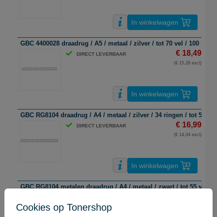
In winkelwagen
GBC 4400028 draadrug / A5 / metaal / zilver / tot 70 vel / 100 stuks
€ 18,49
DIRECT LEVERBAAR
(€ 15,28 excl)
In winkelwagen
GBC RG8104 draadrug / A4 / metaal / zilver / 34 ringen / tot 55 vel
€ 16,99
DIRECT LEVERBAAR
(€ 14,04 excl)
In winkelwagen
GBC RG8104 metalen draadrug / A4 / metaal / zwart / tot 55 vel / 
€ 16,99
DIRECT LEVERBAAR
Cookies op Tonershop
(€ 14,04 excl)