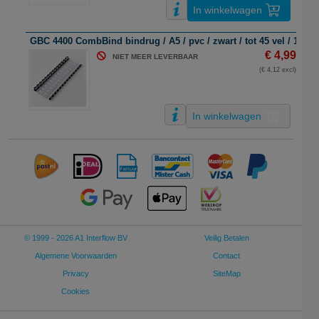
In winkelwagen
GBC 4400 CombBind bindrug / A5 / pvc / zwart / tot 45 vel / 100 s
€ 4,99
NIET MEER LEVERBAAR
(€ 4,12 excl)
In winkelwagen
© 1999 - 2026 A1 Interflow BV
Veilig Betalen
Algemene Voorwaarden
Contact
Privacy
SiteMap
Cookies