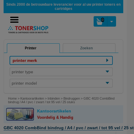
Sinds 2000 de betrouwbare leverancier voor al uw printer toners en
cartridges
0
Printer
Zoeken
printer merk
printer type
printer model
Home
>
Kantoorartikelen
>
Inbinden
>
Bindruggen
>
GBC 4020 CombBind
bindrug / A4 / pvc / zwart / tot 95 vel / 25 stuks
Kantoorartikelen
Voordelig & Handig
GBC 4020 CombBind bindrug / A4 / pvc / zwart / tot 95 vel / 25 s