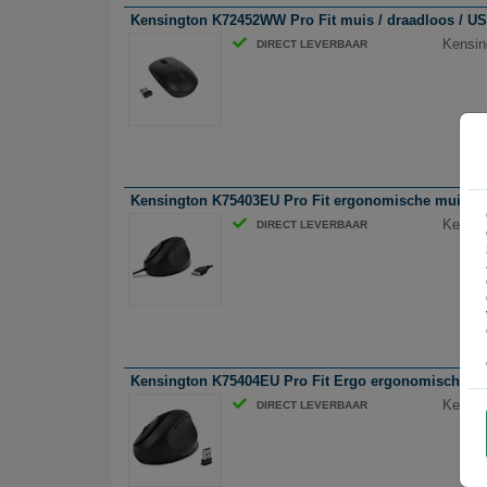
Kensington K72452WW Pro Fit muis / draadloos / US
Kensin
DIRECT LEVERBAAR
Kensington K75403EU Pro Fit ergonomische muis / be
Kensin
DIRECT LEVERBAAR
Kensington K75404EU Pro Fit Ergo ergonomische mui
Kensin
DIRECT LEVERBAAR