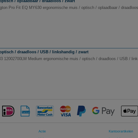
tisch / oplaadbaar / draadloos / zwart
gton Pro Fit EQ MY630 ergonomische muis / optisch / oplaadbaar / draadloos
isch / draadloos / USB / linkshandig / zwart
l3 12002700LW Medium ergonomische muis / optisch / draadloos / USB / link
Actie
Kantoorartikelen