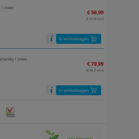
 / zwart
€ 56,99
(€ 47,10 excl)
In winkelwagen
shandig / zwart
€ 79,99
(€ 66,11 excl)
In winkelwagen