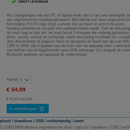
DIRECT LEVERBAAR
Als u langduriger met een PC of laptop werkt dan is het zeer belangrijk da
een ergonomische houding aanneemt. Met behulp van deze ergonomisch
Kensington Pro Fit ergo zorgt u ervoor dat uw hand en arm in de juiste
houding verkeren en uw pols niet verkeerd belast wordt. Ook de uitrustin
de muis liegt er niet om; de muis bevat 5 knoppen die volledig geruisloos 
(links, rechts, vooruit en achteruit), heeft een prettig scrollwiel om zo pret
door documenten of pagina’s heen te navigeren en heeft een dpi van 800,
1200 of 1600. Het koppelen van de muis aan uw apparaat doet u eenvoud
met behulp van de bijgeleverde nano-USB-ontvanger of u koppelt de muis
Bluetooth wanneer uw apparaat dit ondersteund.
Aantal
1
€ 54,99
€ 45,45 excl p/st
In winkelwagen
sch / draadloos / USB / rechtshandig / zwart
l3 12002700W Medium ergonomische muis / optisch / draadloos / USB / recht