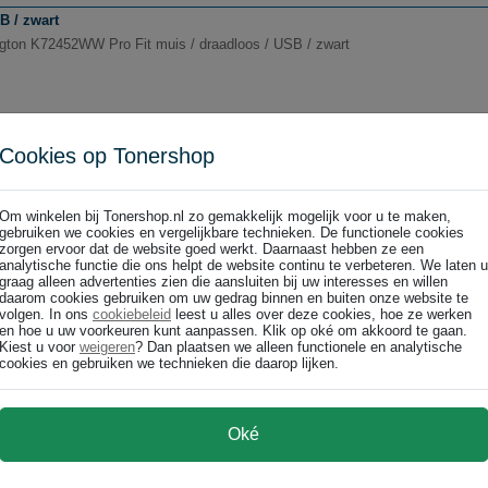
B / zwart
gton K72452WW Pro Fit muis / draadloos / USB / zwart
Cookies op Tonershop
draad / optisch / USB / zwart
Om winkelen bij Tonershop.nl zo gemakkelijk mogelijk voor u te maken,
gton K75403EU Pro Fit ergonomische muis / bedraad / optisch / USB / zwart
gebruiken we cookies en vergelijkbare technieken. De functionele cookies
zorgen ervoor dat de website goed werkt. Daarnaast hebben ze een
analytische functie die ons helpt de website continu te verbeteren. We laten u
graag alleen advertenties zien die aansluiten bij uw interesses en willen
daarom cookies gebruiken om uw gedrag binnen en buiten onze website te
volgen. In ons
cookiebeleid
leest u alles over deze cookies, hoe ze werken
en hoe u uw voorkeuren kunt aanpassen. Klik op oké om akkoord te gaan.
Kiest u voor
weigeren
? Dan plaatsen we alleen functionele en analytische
cookies en gebruiken we technieken die daarop lijken.
s / draadloos / optisch / USB-ontvanger
gton K75404EU Pro Fit Ergo ergonomische muis / draadloos / optisch / USB-
Oké