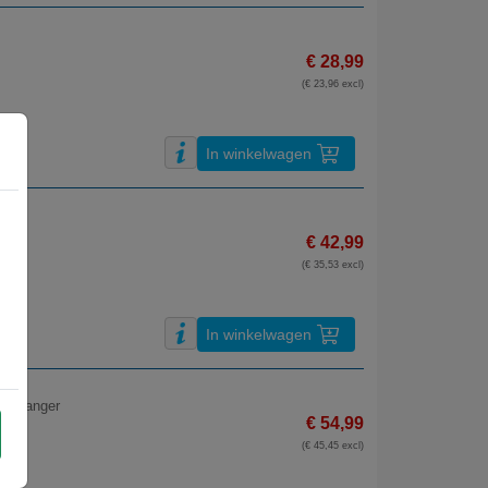
€ 28,99
(€ 23,96 excl)
In winkelwagen
€ 42,99
(€ 35,53 excl)
In winkelwagen
ontvanger
€ 54,99
(€ 45,45 excl)