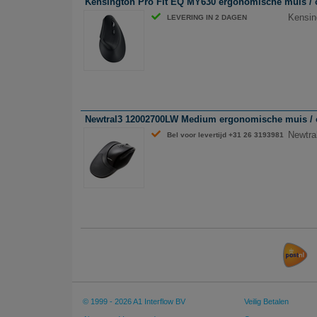
Kensington Pro Fit EQ MY630 ergonomische muis / op
Kensin
LEVERING IN 2 DAGEN
Newtral3 12002700LW Medium ergonomische muis / opt
Newtra
Bel voor levertijd +31 26 3193981
© 1999 - 2026 A1 Interflow BV
Veilig Betalen