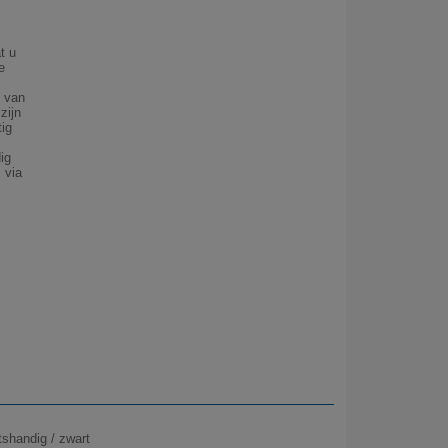
t u
e
g van
zijn
tig
ig
 via
shandig / zwart