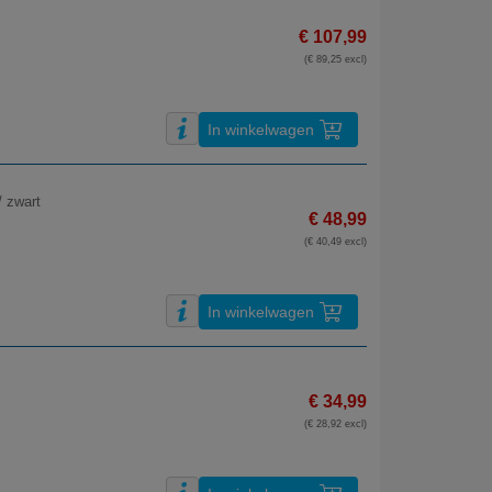
€ 107,99
(€ 89,25 excl)
In winkelwagen
/ zwart
€ 48,99
(€ 40,49 excl)
In winkelwagen
€ 34,99
(€ 28,92 excl)