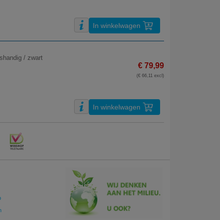
In winkelwagen
shandig / zwart
€ 79,99
(€ 66,11 excl)
In winkelwagen
p
n