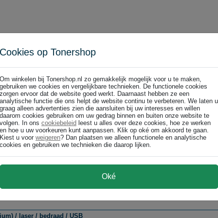
Cookies op Tonershop
draad / optisch / USB / zwart
gton K75403EU Pro Fit ergonomische muis / bedraad / optisch / USB / zwart
Om winkelen bij Tonershop.nl zo gemakkelijk mogelijk voor u te maken,
gebruiken we cookies en vergelijkbare technieken. De functionele cookies
zorgen ervoor dat de website goed werkt. Daarnaast hebben ze een
analytische functie die ons helpt de website continu te verbeteren. We laten u
graag alleen advertenties zien die aansluiten bij uw interesses en willen
daarom cookies gebruiken om uw gedrag binnen en buiten onze website te
volgen. In ons
cookiebeleid
leest u alles over deze cookies, hoe ze werken
en hoe u uw voorkeuren kunt aanpassen. Klik op oké om akkoord te gaan.
s / draadloos / optisch / USB-ontvanger
Kiest u voor
weigeren
? Dan plaatsen we alleen functionele en analytische
cookies en gebruiken we technieken die daarop lijken.
gton K75404EU Pro Fit Ergo ergonomische muis / draadloos / optisch / USB-
Oké
m) / laser / bedraad / USB