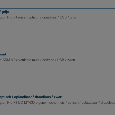
 grijs
ton Pro Fit muis / optisch / draadloos / USB / grijs
wart
ne SRM VS4 verticale muis / bedraad / USB / zwart
tisch / oplaadbaar / draadloos / zwart
gton Pro Fit EQ MY630 ergonomische muis / optisch / oplaadbaar / draadloos