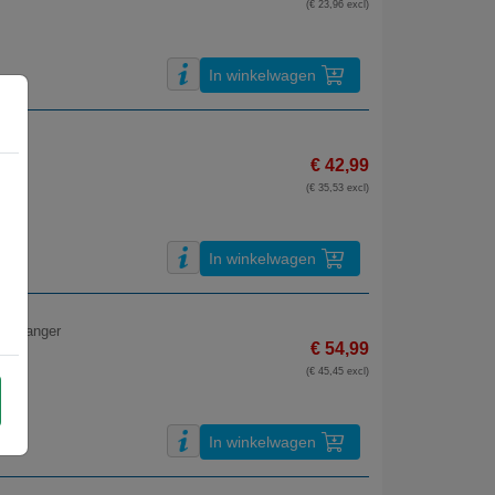
(€ 23,96 excl)
In winkelwagen
€ 42,99
(€ 35,53 excl)
In winkelwagen
ontvanger
€ 54,99
(€ 45,45 excl)
In winkelwagen