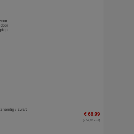
waar
 door
ptop.
shandig / zwart
€ 68,99
(€ 57,02 excl)