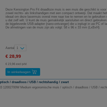
Deze Kensington Pro Fit draadloze muis is een muis die geschikt is voor
zowel rechts- als linkshandigen met een compact ontwerp. Dat maakt het
ideaal om deze lasermuis overal mee naar toe te nemen en te gebruiken 
u dat zelf wilt. U kunt de muis gemakkelijk aansluiten en direct gebruiken
de bijgeleverde USB-adapter (nano-ontvanger) die u inplugt in uw PC of la
De afmetingen van de muis zijn als volgt: 58 x 96 x 33 mm (LxBxH).
Aantal
1
€ 28,99
€ 23,96 excl p/st
In winkelwagen
sch / draadloos / USB / rechtshandig / zwart
l3 12002700W Medium ergonomische muis / optisch / draadloos / USB / recht