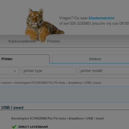
Vragen? Ga naar
klantenservice
of bel 026-3193981 (ma t/m vrij van 09:00 
Kantoorartikelen
Printers
Printer
Zoeken
printer type
printer model
e muizen
>
Kensington K72452WW Pro Fit muis / draadloos / USB / zwart
 USB / zwart
Kensington K72452WW Pro Fit muis / draadloos / USB / zwart
DIRECT LEVERBAAR