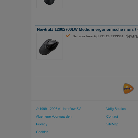
Newtral3 12002700LW Medium ergonomische muis / opt
Newtra
Bel voor levertijd +31 26 3193981
© 1999 - 2026 A1 Interflow BV
Veilig Betalen
Algemene Voorwaarden
Contact
Privacy
SiteMap
Cookies