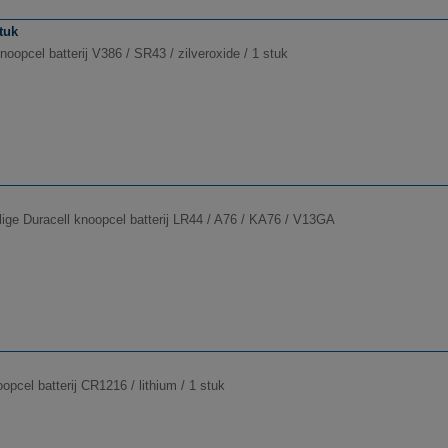
stuk
noopcel batterij V386 / SR43 / zilveroxide / 1 stuk
lige Duracell knoopcel batterij LR44 / A76 / KA76 / V13GA
pcel batterij CR1216 / lithium / 1 stuk