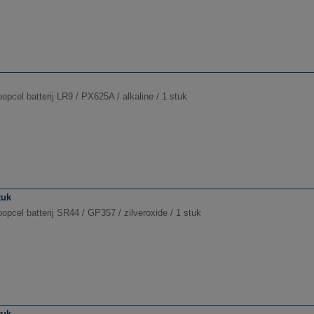
pcel batterij LR9 / PX625A / alkaline / 1 stuk
tuk
pcel batterij SR44 / GP357 / zilveroxide / 1 stuk
tuk