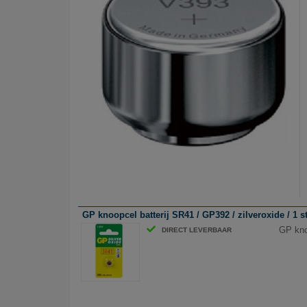
GP knoopcel batterij SR41 / GP392 / zilveroxide / 1 s
GP knoo
DIRECT LEVERBAAR