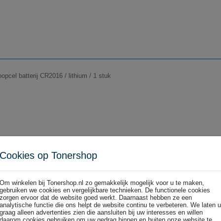
pcel batterij CR2016 / lithium / 1 stuk
Cookies op Tonershop
pcel batterij CR2025 / lithium / 1 stuk
Om winkelen bij Tonershop.nl zo gemakkelijk mogelijk voor u te maken,
gebruiken we cookies en vergelijkbare technieken. De functionele cookies
zorgen ervoor dat de website goed werkt. Daarnaast hebben ze een
analytische functie die ons helpt de website continu te verbeteren. We laten u
graag alleen advertenties zien die aansluiten bij uw interesses en willen
daarom cookies gebruiken om uw gedrag binnen en buiten onze website te