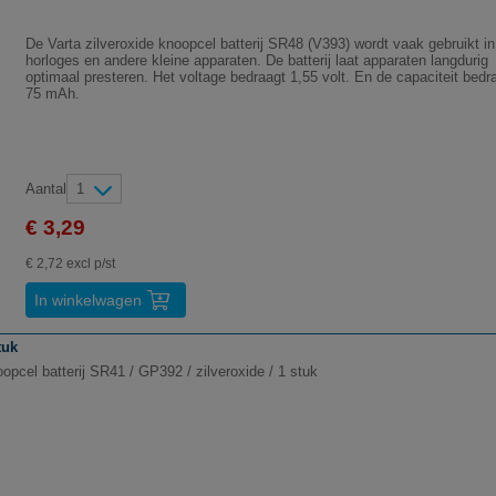
De Varta zilveroxide knoopcel batterij SR48 (V393) wordt vaak gebruikt in
horloges en andere kleine apparaten. De batterij laat apparaten langdurig
optimaal presteren. Het voltage bedraagt 1,55 volt. En de capaciteit bedr
75 mAh.
Aantal
1
€ 3,29
€ 2,72 excl p/st
In winkelwagen
tuk
pcel batterij SR41 / GP392 / zilveroxide / 1 stuk