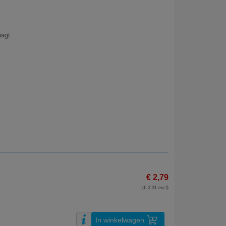
aagt
€ 2,79
(€ 2,31 excl)
In winkelwagen