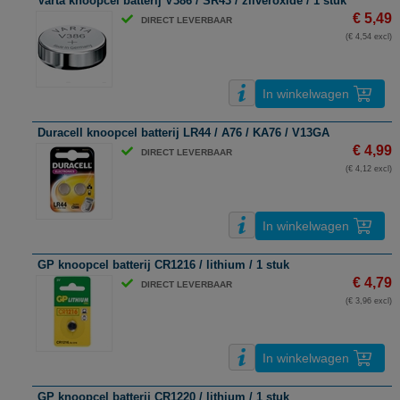
Varta knoopcel batterij V386 / SR43 / zilveroxide / 1 stuk
€ 5,49
DIRECT LEVERBAAR
(€ 4,54 excl)
In winkelwagen
Duracell knoopcel batterij LR44 / A76 / KA76 / V13GA
€ 4,99
DIRECT LEVERBAAR
(€ 4,12 excl)
In winkelwagen
GP knoopcel batterij CR1216 / lithium / 1 stuk
€ 4,79
DIRECT LEVERBAAR
(€ 3,96 excl)
In winkelwagen
GP knoopcel batterij CR1220 / lithium / 1 stuk