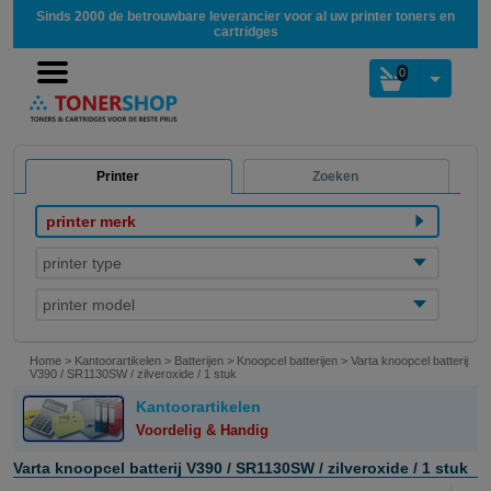
Sinds 2000 de betrouwbare leverancier voor al uw printer toners en
cartridges
0
Printer
Zoeken
printer merk
printer type
printer model
Home
>
Kantoorartikelen
>
Batterijen
>
Knoopcel batterijen
>
Varta knoopcel batterij
V390 / SR1130SW / zilveroxide / 1 stuk
Kantoorartikelen
Voordelig & Handig
Varta knoopcel batterij V390 / SR1130SW / zilveroxide / 1 stuk