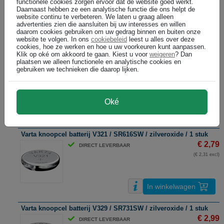
functionele cookies zorgen ervoor dat de website goed werkt.
(€ 2,47 excl)
Daarnaast hebben ze een analytische functie die ons helpt de
website continu te verbeteren. We laten u graag alleen
advertenties zien die aansluiten bij uw interesses en willen
daarom cookies gebruiken om uw gedrag binnen en buiten onze
In winkelwagen
website te volgen. In ons
cookiebeleid
leest u alles over deze
cookies, hoe ze werken en hoe u uw voorkeuren kunt aanpassen.
Klik op oké om akkoord te gaan. Kiest u voor
weigeren
? Dan
Varta knoopcel batterij V319 / SR527SW / zilveroxide / 1 stuk
plaatsen we alleen functionele en analytische cookies en
gebruiken we technieken die daarop lijken.
€ 2,79
DIRECT LEVERBAAR
(€ 2,31 excl)
Oké
In winkelwagen
Varta knoopcel batterij V321 / SR616SW / zilveroxide / 1 stuk
€ 2,79
DIRECT LEVERBAAR
(€ 2,31 excl)
In winkelwagen
Varta knoopcel batterij V329 / SR731SW / zilveroxide / 1 stuk
€ 2,99
DIRECT LEVERBAAR