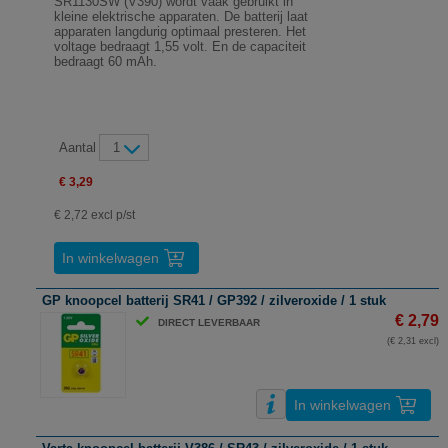
SR1130SW (V390) wordt vaak gebruikt in
kleine elektrische apparaten. De batterij laat
apparaten langdurig optimaal presteren. Het
voltage bedraagt 1,55 volt. En de capaciteit
bedraagt 60 mAh.
Aantal
1
€ 3,29
€ 2,72 excl p/st
In winkelwagen
GP knoopcel batterij SR41 / GP392 / zilveroxide / 1 stuk
€ 2,79
DIRECT LEVERBAAR
(€ 2,31 excl)
In winkelwagen