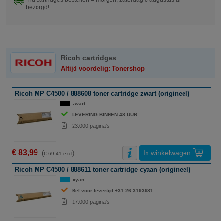
nu cartridges bestellen = morgen, zaterdag 8 augustus al
bezorgd!
Ricoh cartridges
Altijd voordelig: Tonershop
Ricoh MP C4500 / 888608 toner cartridge zwart (origineel)
zwart
LEVERING BINNEN 48 UUR
23.000 pagina's
€ 83,99
In winkelwagen
(
)
€ 69,41 excl
Ricoh MP C4500 / 888611 toner cartridge cyaan (origineel)
cyan
Bel voor levertijd +31 26 3193981
17.000 pagina's