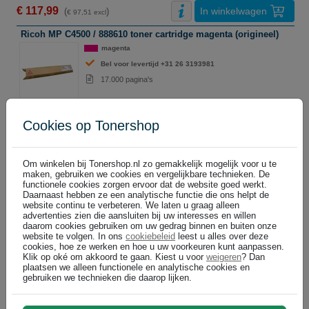
€ 117,99
In winkelwagen
(
)
€ 97,51 excl
Ricoh MP C4500 / 888610 toner cartridge magenta (origineel)
magenta
Bel voor levertijd +31 26 3193981
17.000 pagina's
€ 117,99
In winkelwagen
(
)
€ 97,51 excl
Cookies op Tonershop
Ricoh MP C4500 / 888609 toner cartridge geel (origineel)
geel
Om winkelen bij Tonershop.nl zo gemakkelijk mogelijk voor u te
Bel voor levertijd +31 26 3193981
maken, gebruiken we cookies en vergelijkbare technieken. De
functionele cookies zorgen ervoor dat de website goed werkt.
17.000 pagina's
Daarnaast hebben ze een analytische functie die ons helpt de
website continu te verbeteren. We laten u graag alleen
advertenties zien die aansluiten bij uw interesses en willen
€ 117,99
In winkelwagen
(
)
daarom cookies gebruiken om uw gedrag binnen en buiten onze
€ 97,51 excl
website te volgen. In ons
cookiebeleid
leest u alles over deze
cookies, hoe ze werken en hoe u uw voorkeuren kunt aanpassen.
Klik op oké om akkoord te gaan. Kiest u voor
weigeren
? Dan
Ricoh overige supplies
plaatsen we alleen functionele en analytische cookies en
Altijd voordelig: Tonershop
gebruiken we technieken die daarop lijken.
Ricoh B2309640 developer zwart (origineel)