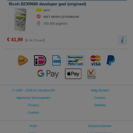
Ricoh B2309680 developer geel (origineel)
geel
NIET MEER LEVERBAAR
160.000 pagina's
€ 41,99
(
)
€ 34,70 excl
© 1999 - 2026 A1 Interflow BV
Veilig Betalen
Algemene Voorwaarden
Contact
Privacy
SiteMap
Cookies
Actie
Kantoorartikelen