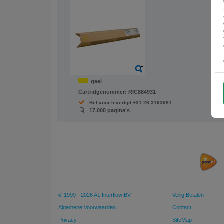
geel
Cartridgenummer:
RIC884931
Bel voor levertijd +31 26 3193981
17.000 pagina's
© 1999 - 2026 A1 Interflow BV
Veilig Betalen
Algemene Voorwaarden
Contact
Privacy
SiteMap