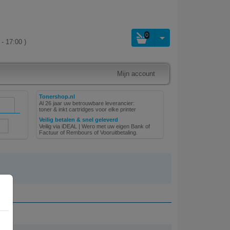
0
- 17:00 )
Mijn account
Tonershop.nl
Al 26 jaar uw betrouwbare leverancier:
toner & inkt cartridges voor elke printer
Veilig betalen & snel geleverd
Veilig via iDEAL | Wero met uw eigen Bank of
Factuur of Rembours of Vooruitbetaling.