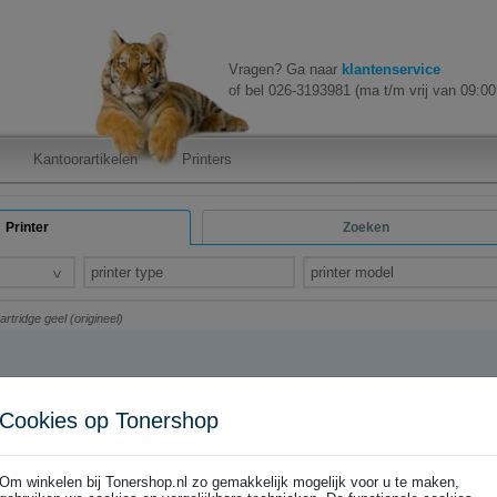
Vragen? Ga naar
klantenservice
of bel 026-3193981 (ma t/m vrij van 09:00 
Kantoorartikelen
Printers
Printer
Zoeken
printer type
printer model
tridge geel (origineel)
Cookies op Tonershop
ridge geel (origineel)
al bezorgd!
Om winkelen bij Tonershop.nl zo gemakkelijk mogelijk voor u te maken,