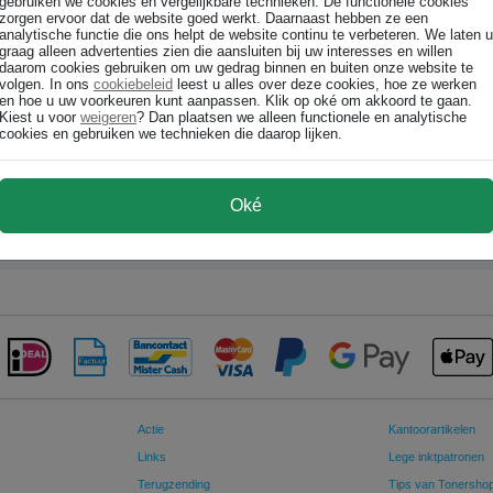
gebruiken we cookies en vergelijkbare technieken. De functionele cookies
Ricoh Toner cartridge 884931 MP C3500/C4500 geel
zorgen ervoor dat de website goed werkt. Daarnaast hebben ze een
analytische functie die ons helpt de website continu te verbeteren. We laten u
Ricoh
graag alleen advertenties zien die aansluiten bij uw interesses en willen
daarom cookies gebruiken om uw gedrag binnen en buiten onze website te
€ 117,99
volgen. In ons
cookiebeleid
leest u alles over deze cookies, hoe ze werken
en hoe u uw voorkeuren kunt aanpassen. Klik op oké om akkoord te gaan.
Kiest u voor
weigeren
? Dan plaatsen we alleen functionele en analytische
€ 97,51 excl p/st
cookies en gebruiken we technieken die daarop lijken.
In winkelwagen
Oké
Actie
Kantoorartikelen
Links
Lege inktpatronen
Terugzending
Tips van Tonersho