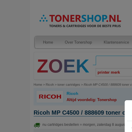
Home
Over Tonershop
Klantenservice
printer merk
Home
>
Ricoh
>
toner cartridges
>
Ricoh MP C4500 / 888609 toner car
Ricoh
Altijd voordelig: Tonershop
Ricoh MP C4500 / 888609 toner cart
nu cartridges bestellen = morgen, zaterdag 8 augustus 